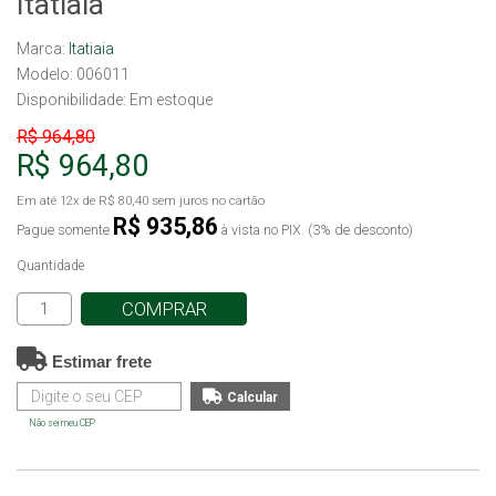
Itatiaia
Marca:
Itatiaia
Modelo: 006011
Disponibilidade:
Em estoque
R$ 964,80
R$ 964,80
Em até
12x
de
R$ 80,40
sem juros no cartão
R$ 935,86
Pague somente
à vista no PIX. (3% de desconto)
Quantidade
COMPRAR
Estimar frete
Não sei meu CEP