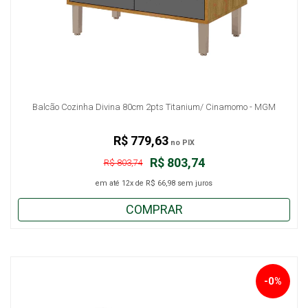
Balcão Cozinha Divina 80cm 2pts Titanium/ Cinamomo - MGM
R$ 779,63
no PIX
R$ 803,74
R$ 803,74
em até
12x
de
R$ 66,98
sem juros
COMPRAR
-0%