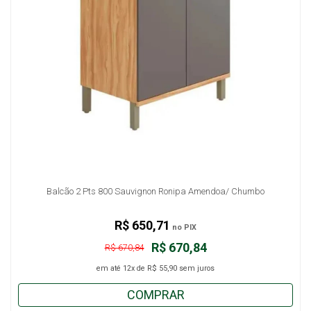
Balcão 2 Pts 800 Sauvignon Ronipa Amendoa/ Chumbo
R$ 650,71
no PIX
R$ 670,84
R$ 670,84
em até
12x
de
R$ 55,90
sem juros
COMPRAR