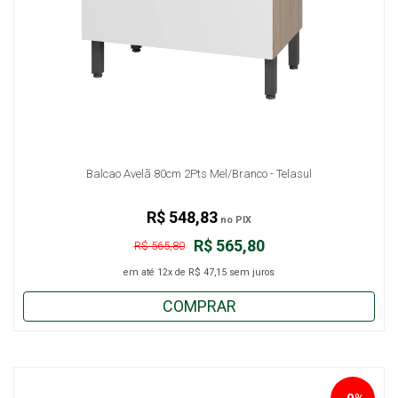
Balcao Avelã 80cm 2Pts Mel/Branco - Telasul
R$ 548,83
no PIX
R$ 565,80
R$ 565,80
em até
12x
de
R$ 47,15
sem juros
COMPRAR