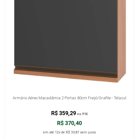
Armário Aéreo Macadâmia 2 Portas 80cm Freijó/Grafite - Telasul
R$ 359,29
no PIX
R$ 370,40
em até
12x
de
R$ 30,87
sem juros