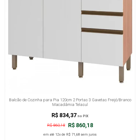
Balcão de Cozinha para Pia 120cm 2 Portas 3 Gavetas Freijó/Branco
Macadâmia Telasul
R$ 834,37
no PIX
R$ 860,18
R$ 860,18
em até
12x
de
R$ 71,68
sem juros