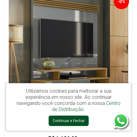
-0%
Utilizamos cookies para melhorar a sua
experiência em nosso site.
Ao continuar
navegando você concorda com a nossa
Centro
de Distribuição
.
Continuar e Fechar
Home Para TV até 55" 2 Portas Berlim Lukaliam