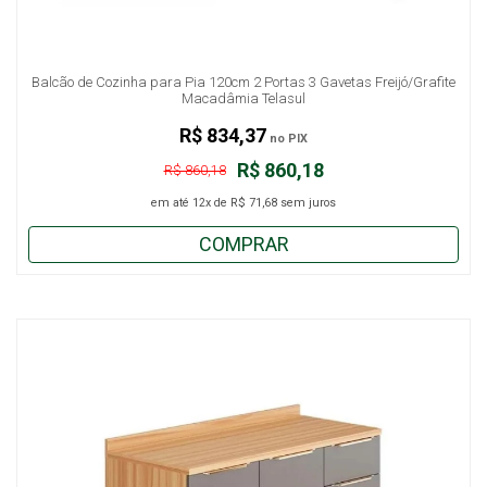
Balcão de Cozinha para Pia 120cm 2 Portas 3 Gavetas Freijó/Grafite
Macadâmia Telasul
R$ 834,37
no PIX
R$ 860,18
R$ 860,18
em até
12x
de
R$ 71,68
sem juros
COMPRAR