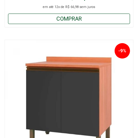
em até
12x
de
R$ 66,98
sem juros
COMPRAR
-9%