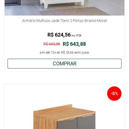
Armário Multiuso Jade 70cm 2 Portas Branco Moval
R$ 624,56
no PIX
R$ 643,88
R$ 643,88
em até
12x
de
R$ 53,66
sem juros
COMPRAR
-0%