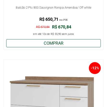
Balcão 2 Pts 800 Sauvignon Ronipa Amendoa/ Off white
R$ 650,71
no PIX
R$ 670,84
R$ 670,84
em até
12x
de
R$ 55,90
sem juros
COMPRAR
-12%