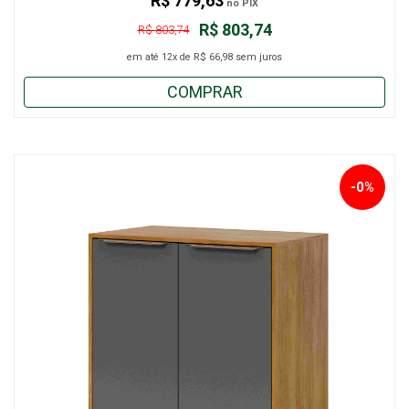
R$ 779,63
no PIX
R$ 803,74
R$ 803,74
em até
12x
de
R$ 66,98
sem juros
COMPRAR
-0%