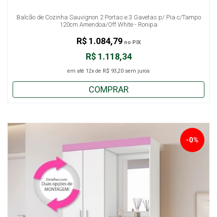
Balcão de Cozinha Sauvignon 2 Portas e 3 Gavetas p/ Pia c/Tampo
120cm Amendoa/Off White - Ronipa
R$ 1.084,79
no PIX
R$ 1.118,34
em até
12x
de
R$ 93,20
sem juros
COMPRAR
-0%