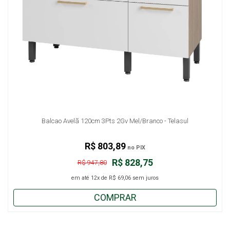
Balcao Avelã 120cm 3Pts 2Gv Mel/Branco - Telasul
R$ 803,89
no PIX
R$ 828,75
R$ 947,80
em até
12x
de
R$ 69,06
sem juros
COMPRAR