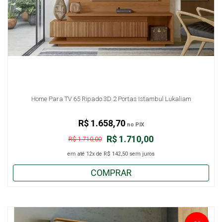
Home Para TV 65 Ripado 3D 2 Portas Istambul Lukaliam
R$ 1.658,70
no PIX
R$ 1.710,00
R$ 1.710,00
em até
12x
de
R$ 142,50
sem juros
COMPRAR