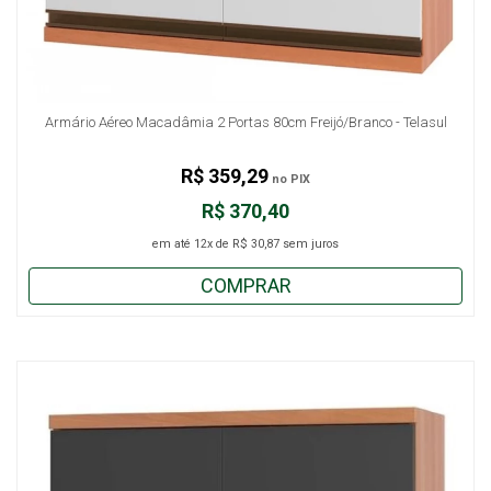
Armário Aéreo Macadâmia 2 Portas 80cm Freijó/Branco - Telasul
R$ 359,29
no PIX
R$ 370,40
em até
12x
de
R$ 30,87
sem juros
COMPRAR