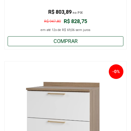
R$ 803,89
no PIX
R$ 828,75
R$ 947,80
em até
12x
de
R$ 69,06
sem juros
COMPRAR
-0%