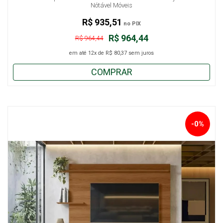
Nótável Móveis
R$ 935,51
no PIX
R$ 964,44
R$ 964,44
em até
12x
de
R$ 80,37
sem juros
COMPRAR
-0%