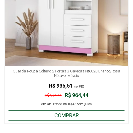
Guarda Roupa Solteiro 2 Portas 3 Gavetas Nt6020 Branco/Rosa
Nótável Móveis
R$ 935,51
no PIX
R$ 964,44
R$ 964,44
em até
12x
de
R$ 80,37
sem juros
COMPRAR