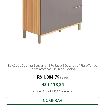
Balcão de Cozinha Sauvignon 2 Portas e 3 Gavetas p/ Pia c/Tampo
120cm Amendoa/Chumbo - Ronipa
R$ 1.084,79
no PIX
R$ 1.118,34
em até
12x
de
R$ 93,20
sem juros
COMPRAR