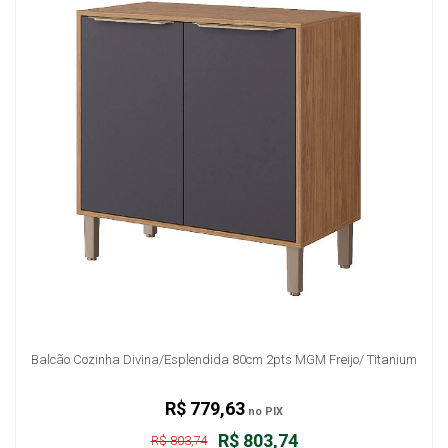
Balcão Cozinha Divina/Esplendida 80cm 2pts MGM Freijo/ Titanium
R$ 779,63
no PIX
R$ 803,74
R$ 803,74