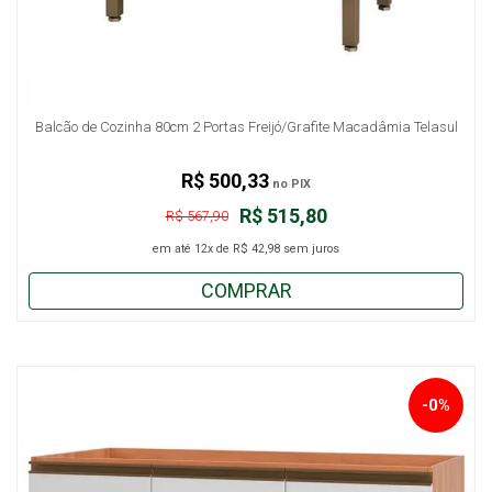
Balcão de Cozinha 80cm 2 Portas Freijó/Grafite Macadâmia Telasul
R$ 500,33
no PIX
R$ 515,80
R$ 567,90
em até
12x
de
R$ 42,98
sem juros
COMPRAR
-0%