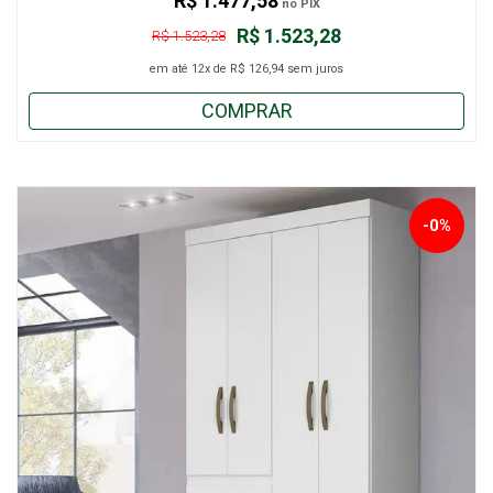
R$ 1.477,58
no PIX
R$ 1.523,28
R$ 1.523,28
em até
12x
de
R$ 126,94
sem juros
COMPRAR
-0%