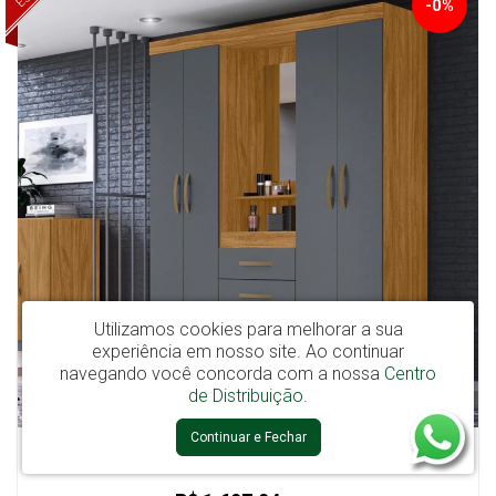
-0%
Utilizamos cookies para melhorar a sua
experiência em nosso site.
Ao continuar
navegando você concorda com a nossa
Centro
de Distribuição
.
Continuar e Fechar
Guarda Roupa Solteiro 4 Portas com Espelho 3 Gavetas Freijo/Cinza
Capri - Moval