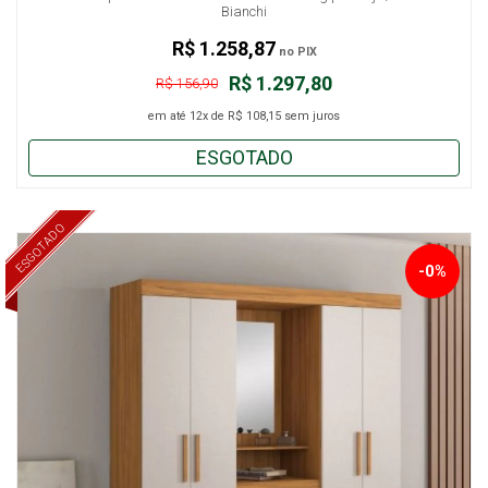
Bianchi
R$ 1.258,87
no PIX
R$ 1.297,80
R$ 156,90
em até
12x
de
R$ 108,15
sem juros
ESGOTADO
ESGOTADO
-0%