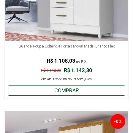
Guarda-Roupa Solteiro 4 Portas Moval Madri Branco Flex
R$ 1.108,03
no PIX
R$ 1.142,30
R$ 1.142,30
em até
12x
de
R$ 95,19
sem juros
COMPRAR
-0%