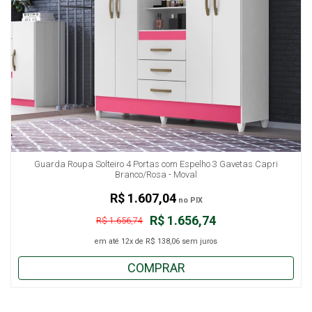
Guarda Roupa Solteiro 4 Portas com Espelho 3 Gavetas Capri
Branco/Rosa - Moval
R$ 1.607,04
no PIX
R$ 1.656,74
R$ 1.656,74
em até
12x
de
R$ 138,06
sem juros
COMPRAR