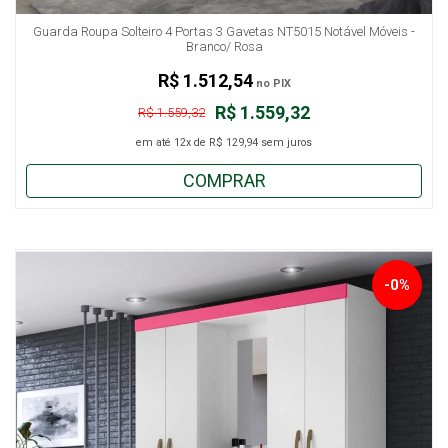
Guarda Roupa Solteiro 4 Portas 3 Gavetas NT5015 Notável Móveis -
Branco/ Rosa
R$ 1.512,54
no PIX
R$ 1.559,32
R$ 1.559,32
em até
12x
de
R$ 129,94
sem juros
COMPRAR
-0%