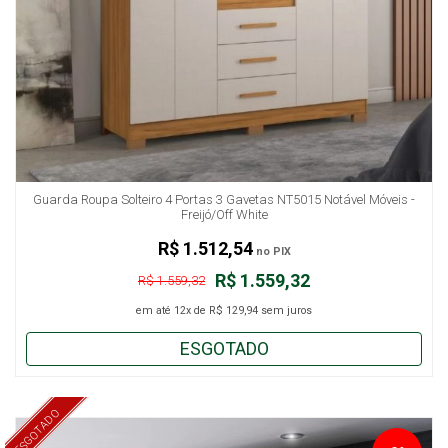
Guarda Roupa Solteiro 4 Portas 3 Gavetas NT5015 Notável Móveis -
Freijó/Off White
R$ 1.512,54
no PIX
R$ 1.559,32
R$ 1.559,32
em até
12x
de
R$ 129,94
sem juros
ESGOTADO
ESGOTADO