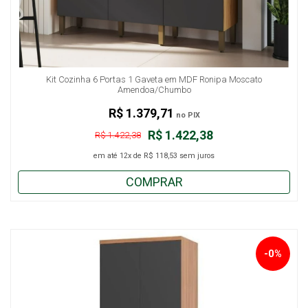
Kit Cozinha 6 Portas 1 Gaveta em MDF Ronipa Moscato
Amendoa/Chumbo
R$ 1.379,71
no PIX
R$ 1.422,38
R$ 1.422,38
em até
12x
de
R$ 118,53
sem juros
COMPRAR
-0%