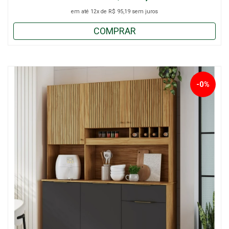
em até
12x
de
R$ 95,19
sem juros
COMPRAR
-0%