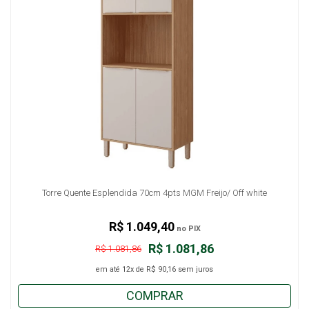
Torre Quente Esplendida 70cm 4pts MGM Freijo/ Off white
R$ 1.049,40
no PIX
R$ 1.081,86
R$ 1.081,86
em até
12x
de
R$ 90,16
sem juros
COMPRAR