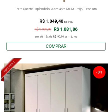
Torre Quente Esplendida 70cm 4pts MGM Freijo/ Titanium
R$ 1.049,40
no PIX
R$ 1.081,86
R$ 1.081,86
em até
12x
de
R$ 90,16
sem juros
COMPRAR
ESGOTADO
-0%