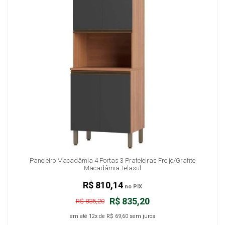
Paneleiro Macadâmia 4 Portas 3 Prateleiras Freijó/Grafite
Macadâmia Telasul
R$ 810,14
no PIX
R$ 835,20
R$ 835,20
em até
12x
de
R$ 69,60
sem juros