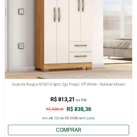
Guarda Roupa NT6010 4pts 2gv Freijo/ Off White - Notável Móveis
R$ 813,21
no PIX
R$ 838,36
R$ 838,36
em até
12x
de
R$ 69,86
sem juros
COMPRAR