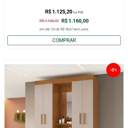
R$ 1.125,20
no PIX
R$ 1.160,00
R$ 1.160,00
em até
12x
de
R$ 96,67
sem juros
COMPRAR
-0%