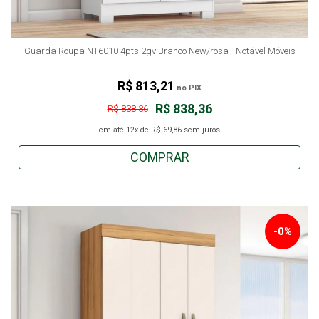
Guarda Roupa NT6010 4pts 2gv Branco New/rosa - Notável Móveis
R$ 813,21
no PIX
R$ 838,36
R$ 838,36
em até
12x
de
R$ 69,86
sem juros
COMPRAR
-0%