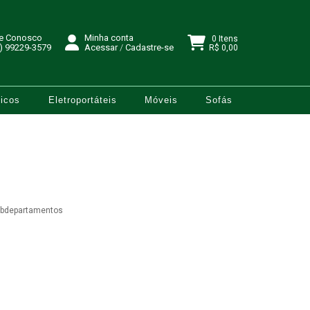
le Conosco
Minha conta
0 Itens
) 99229-3579
Acessar
/
Cadastre-se
R$ 0,00
icos
Eletroportáteis
Móveis
Sofás
ubdepartamentos