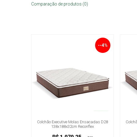
Comparação de produtos (0)
--4%
Colchão Executive Molas Ensacadas D28
Colch
138x188x32cm Reconflex
R$ 1.979,25