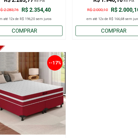
no PIX
no PIX
R$ 2.354,40
R$ 2.000,1
$ 2.283,76
R$ 2.000,10
m até
12x
de
R$ 196,20
sem juros
em até
12x
de
R$ 166,68
sem jur
COMPRAR
COMPRAR
--17%