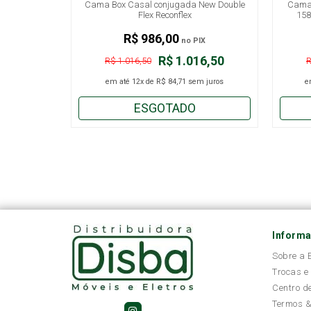
Cama Box Casal conjugada New Double
Cama 
Flex Reconflex
158
R$ 986,00
no PIX
R$ 1.016,50
R$ 1.016,50
R
em até
12x
de
R$ 84,71
sem juros
e
ESGOTADO
Inform
Sobre a
Trocas e
Centro d
Termos &