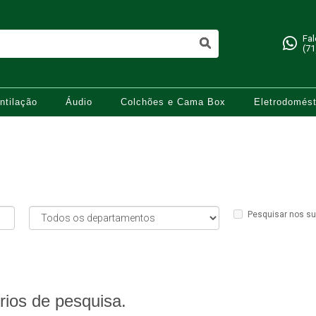
Fa
(71
ntilação
Áudio
Colchões e Cama Box
Eletrodomést
Pesquisar nos s
rios de pesquisa.