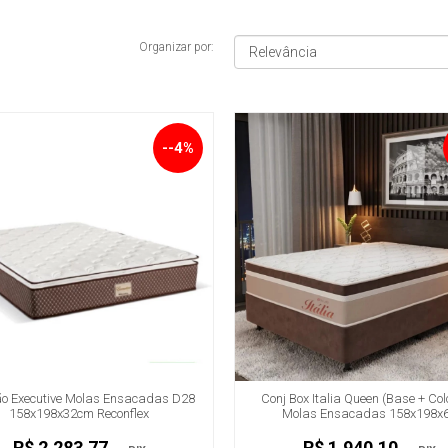
Organizar por:
--4%
ão Executive Molas Ensacadas D28
Conj Box Italia Queen (Base + Co
158x198x32cm Reconflex
Molas Ensacadas 158x198x
R$ 2.283,77
R$ 1.940,10