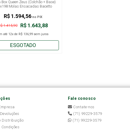
Box Queen Zeus (Colchão + Base)
x198 Molas Ensacadas Bacetto
R$ 1.594,56
no PIX
R$ 1.643,88
$ 1.415,90
m até
12x
de
R$ 136,99
sem juros
ESGOTADO
ações
Fale conosco
 Empresa
Contate-nos
 Devoluções
(71) 99229-3579
e Distribuição
(71) 99229-3579
 Condições