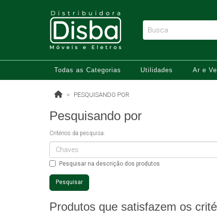
Todas as Categorias
Utilidades
Ar e Ve
PESQUISANDO POR
Pesquisando por
Critérios da pesquisa:
Pesquisar na descrição dos produtos
Produtos que satisfazem os crité