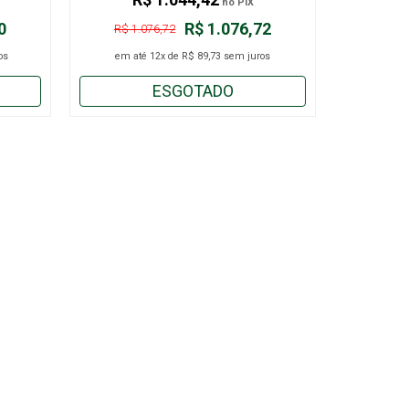
no PIX
0
R$ 1.076,72
R$ 1.076,72
os
em até
12x
de
R$ 89,73
sem juros
ESGOTADO