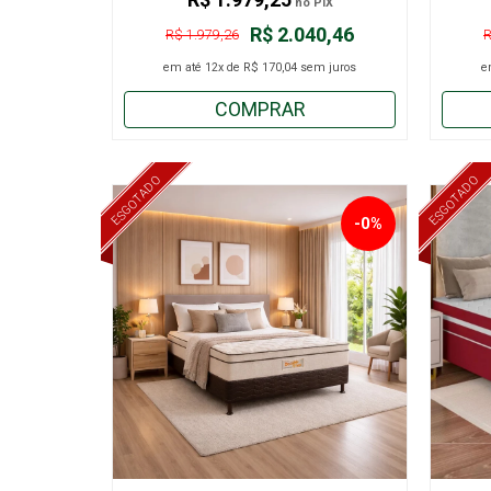
no PIX
R$ 2.040,46
R$ 1.979,26
R
em até
12x
de
R$ 170,04
sem juros
e
COMPRAR
ESGOTADO
ESGOTADO
-0%