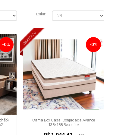
Exibir:
ESGOTADO
-0%
-0%
lchão)
Cama Box Casal Conjugada Avance
62
138x188 Reconflex
R$ 1.044,42