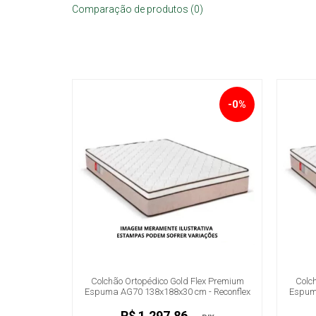
Comparação de produtos (0)
-0%
Colchão Ortopédico Gold Flex Premium
Colc
Espuma AG70 138x188x30 cm - Reconflex
Espuma
R$ 1.297,86