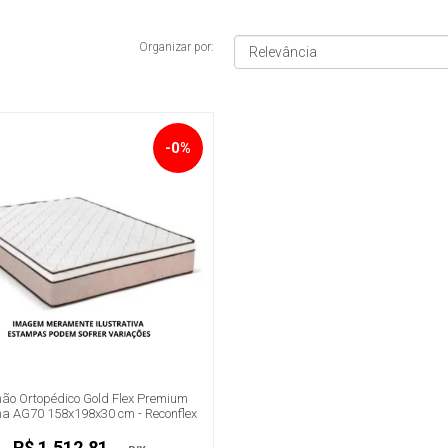
Organizar por:
-0%
hão Ortopédico Gold Flex Premium
 AG70 158x198x30 cm - Reconflex
R$ 1.512,81