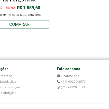
no PIX
R$ 1.559,60
$ 1.559,60
m até
12x
de
R$ 129,97
sem juros
COMPRAR
ações
Fale conosco
 Empresa
Contate-nos
 Devoluções
(71) 99229-3579
e Distribuição
(71) 99229-3579
 Condições