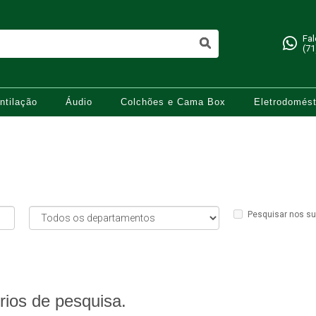
Fa
(71
ntilação
Áudio
Colchões e Cama Box
Eletrodomést
Pesquisar nos s
rios de pesquisa.