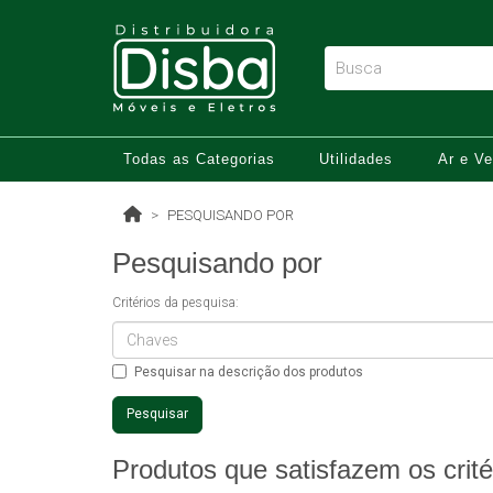
Todas as Categorias
Utilidades
Ar e Ve
PESQUISANDO POR
Pesquisando por
Critérios da pesquisa:
Pesquisar na descrição dos produtos
Produtos que satisfazem os crité