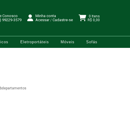
le Conosco
Minha conta
0 Itens
) 99229-3579
Acessar
/
Cadastre-se
R$ 0,00
icos
Eletroportáteis
Móveis
Sofás
ubdepartamentos