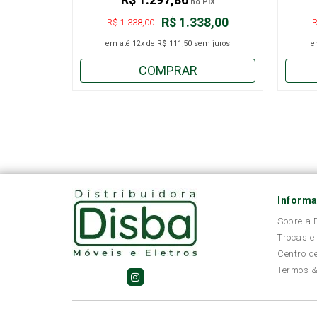
no PIX
R$ 1.338,00
R$ 1.338,00
R
em até
12x
de
R$ 111,50
sem juros
e
COMPRAR
Inform
Sobre a
Trocas e
Centro d
Termos &