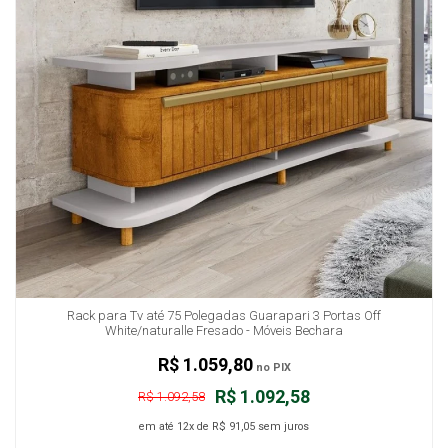
Rack para Tv até 75 Polegadas Guarapari 3 Portas Off
White/naturalle Fresado - Móveis Bechara
R$ 1.059,80
no PIX
R$ 1.092,58
R$ 1.092,58
em até
12x
de
R$ 91,05
sem juros