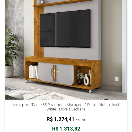
Home para Tv até 65 Polegadas Maragogi 2 Portas Naturalle/off
White - Móveis Bechara
R$ 1.274,41
no PIX
R$ 1.313,82