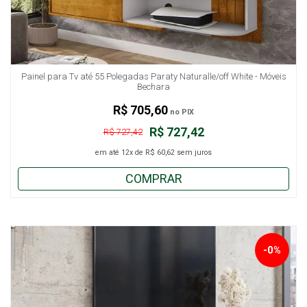
Painel para Tv até 55 Polegadas Paraty Naturalle/off White - Móveis
Bechara
R$ 705,60
no PIX
R$ 727,42
R$ 727,42
em até
12x
de
R$ 60,62
sem juros
COMPRAR
-0%