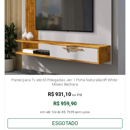
Painel para Tv até 65 Polegadas Jeri 1 Porta Naturalle/off White -
Móveis Bechara
R$ 931,10
no PIX
R$ 959,90
em até
12x
de
R$ 79,99
sem juros
ESGOTADO