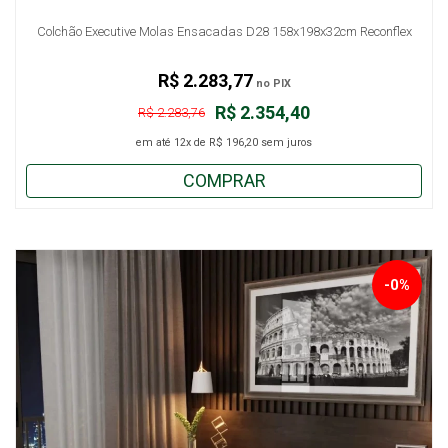
Colchão Executive Molas Ensacadas D28 158x198x32cm Reconflex
R$ 2.283,77
no PIX
R$ 2.354,40
R$ 2.283,76
em até
12x
de
R$ 196,20
sem juros
COMPRAR
-0%