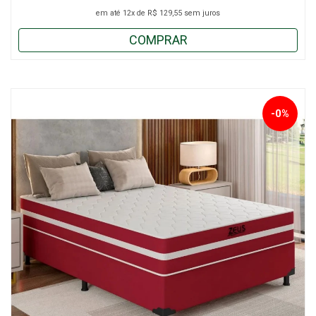
em até
12x
de
R$ 129,55
sem juros
COMPRAR
-0%