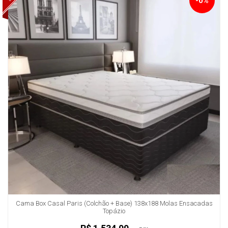
-0%
Cama Box Casal Paris (Colchão + Base) 138x188 Molas Ensacadas
Topázio