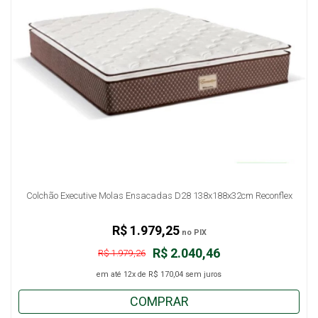
Colchão Executive Molas Ensacadas D28 138x188x32cm Reconflex
R$ 1.979,25
no PIX
R$ 2.040,46
R$ 1.979,26
em até
12x
de
R$ 170,04
sem juros
COMPRAR