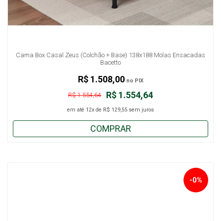
Cama Box Casal Zeus (Colchão + Base) 138x188 Molas Ensacadas
Bacetto
R$ 1.508,00
no PIX
R$ 1.554,64
R$ 1.554,64
em até
12x
de
R$ 129,55
sem juros
COMPRAR
-0%