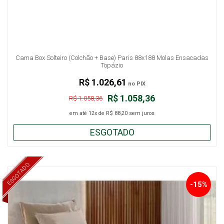
Cama Box Solteiro (Colchão + Base) Paris 88x188 Molas Ensacadas
Topázio
R$ 1.026,61
no PIX
R$ 1.058,36
R$ 1.058,36
em até
12x
de
R$ 88,20
sem juros
ESGOTADO
ESGOTADO
-15%