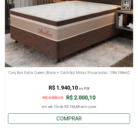
Conj Box Italia Queen (Base + Colchão) Molas Ensacadas 158x198x62
R$ 1.940,10
no PIX
R$ 2.000,10
R$ 2.000,10
em até
12x
de
R$ 166,68
sem juros
COMPRAR