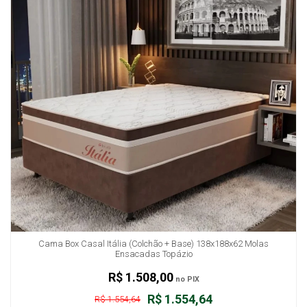
Cama Box Casal Itália (Colchão + Base) 138x188x62 Molas
Ensacadas Topázio
R$ 1.508,00
no PIX
R$ 1.554,64
R$ 1.554,64