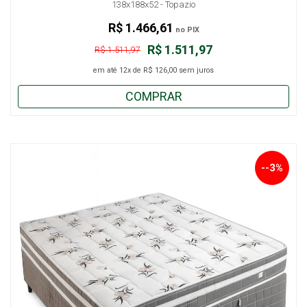
138x188x52 - Topazio
R$ 1.466,61
no PIX
R$ 1.511,97
R$ 1.511,97
em até
12x
de
R$ 126,00
sem juros
COMPRAR
--3%