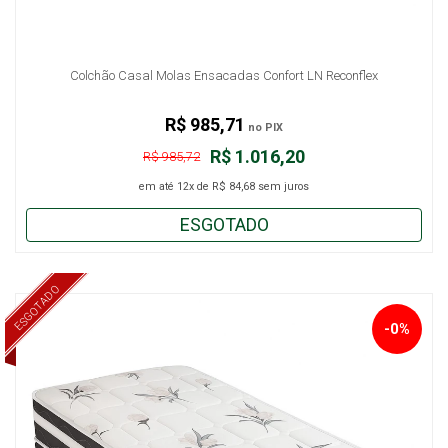
Colchão Casal Molas Ensacadas Confort LN Reconflex
R$ 985,71
no PIX
R$ 1.016,20
R$ 985,72
em até
12x
de
R$ 84,68
sem juros
ESGOTADO
ESGOTADO
-0%