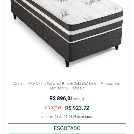
Conjunto Box Viena Solteiro ( Base+ Colchão) Molas Ensacadas
88x188x52 - Topazio
R$ 896,01
no PIX
R$ 923,72
R$ 927,60
em até
12x
de
R$ 76,98
sem juros
ESGOTADO