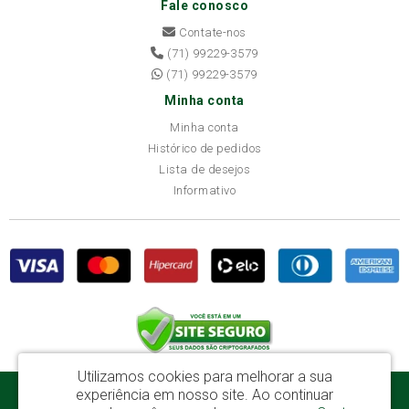
Fale conosco
Contate-nos
(71) 99229-3579
(71) 99229-3579
Minha conta
Minha conta
Histórico de pedidos
Lista de desejos
Informativo
Utilizamos cookies para melhorar a sua
experiência em nosso site.
Ao continuar
Disba Móveis Salvador Ltda - CNPJ: 52.081.184/0001-65