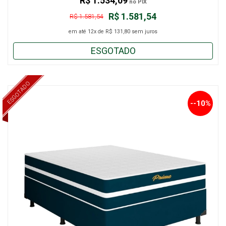
R$ 1.534,09
no PIX
R$ 1.581,54
R$ 1.581,54
em até
12x
de
R$ 131,80
sem juros
ESGOTADO
ESGOTADO
--10%