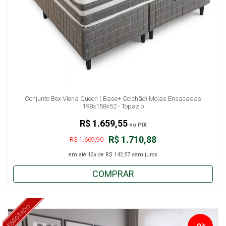
Conjunto Box Viena Queen ( Base+ Colchão) Molas Ensacadas
198x158x52 - Topazio
R$ 1.659,55
no PIX
R$ 1.710,88
R$ 1.669,90
em até
12x
de
R$ 142,57
sem juros
COMPRAR
ESGOTADO