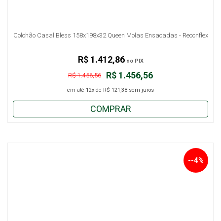
Colchão Casal Bless 158x198x32 Queen Molas Ensacadas - Reconflex
R$ 1.412,86
no PIX
R$ 1.456,56
R$ 1.456,56
em até
12x
de
R$ 121,38
sem juros
COMPRAR
--4%