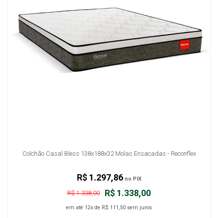
Colchão Casal Bless 138x188x32 Molas Ensacadas - Reconflex
R$ 1.297,86
no PIX
R$ 1.338,00
R$ 1.338,00
em até
12x
de
R$ 111,50
sem juros