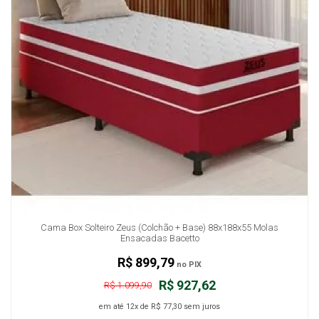
Cama Box Solteiro Zeus (Colchão + Base) 88x188x55 Molas
Ensacadas Bacetto
R$ 899,79
no PIX
R$ 927,62
R$ 1.099,90
em até
12x
de
R$ 77,30
sem juros