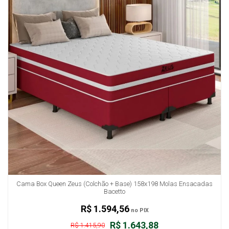
Cama Box Queen Zeus (Colchão + Base) 158x198 Molas Ensacadas
Bacetto
R$ 1.594,56
no PIX
R$ 1.643,88
R$ 1.415,90