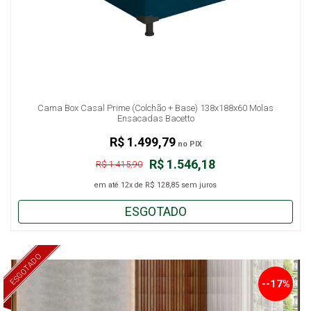
Cama Box Casal Prime (Colchão + Base) 138x188x60 Molas
Ensacadas Bacetto
R$ 1.499,79
no PIX
R$ 1.546,18
R$ 1.415,90
em até
12x
de
R$ 128,85
sem juros
ESGOTADO
ESGOTADO
--17%