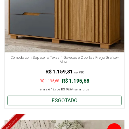
Cômoda com Sapateira Texas 4 Gavetas e 2 portas Freijo/Grafite -
Moval
R$ 1.159,81
no PIX
R$ 1.195,68
R$ 1.195,68
em até
12x
de
R$ 99,64
sem juros
ESGOTADO
ESGOTADO