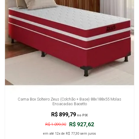
Cama Box Solteiro Zeus (Colchão + Base) 88x188x55 Molas
Ensacadas Bacetto
R$ 899,79
no PIX
R$ 927,62
R$ 1.099,90
em até
12x
de
R$ 77,30
sem juros