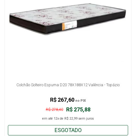
Colchão Solteiro Espuma D20 78X188X12 Valência - Topázio
R$ 267,60
no PIX
R$ 275,88
R$ 278,40
em até
12x
de
R$ 22,99
sem juros
ESGOTADO