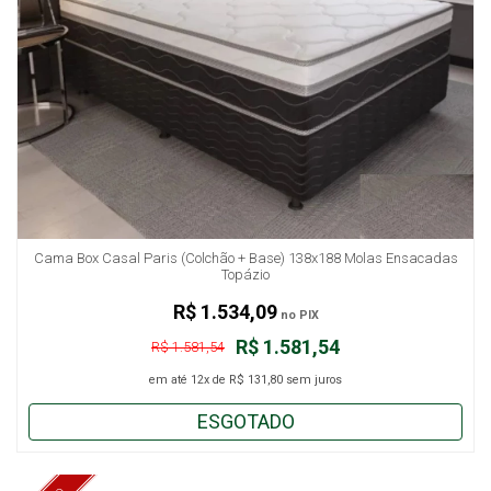
Cama Box Casal Paris (Colchão + Base) 138x188 Molas Ensacadas
Topázio
R$ 1.534,09
no PIX
R$ 1.581,54
R$ 1.581,54
em até
12x
de
R$ 131,80
sem juros
ESGOTADO