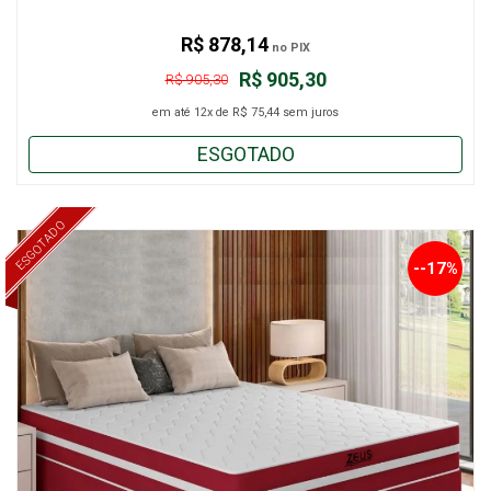
R$ 878,14
no PIX
R$ 905,30
R$ 905,30
em até
12x
de
R$ 75,44
sem juros
ESGOTADO
ESGOTADO
--17%