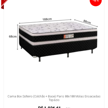
-0%
Cama Box Solteiro (Colchão + Base) Paris 88x188 Molas Ensacadas
Topázio