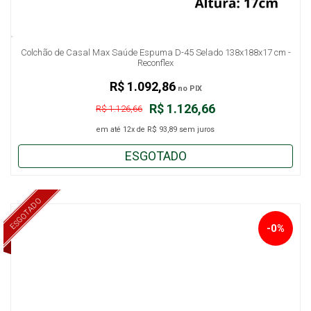
Colchão de Casal Max Saúde Espuma D-45 Selado 138x188x17 cm -
Reconflex
R$ 1.092,86
no PIX
R$ 1.126,66
R$ 1.126,66
em até
12x
de
R$ 93,89
sem juros
ESGOTADO
ESGOTADO
-0%