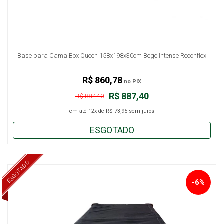
Base para Cama Box Queen 158x198x30cm Bege Intense Reconflex
R$ 860,78
no PIX
R$ 887,40
R$ 887,40
em até
12x
de
R$ 73,95
sem juros
ESGOTADO
ESGOTADO
-6%