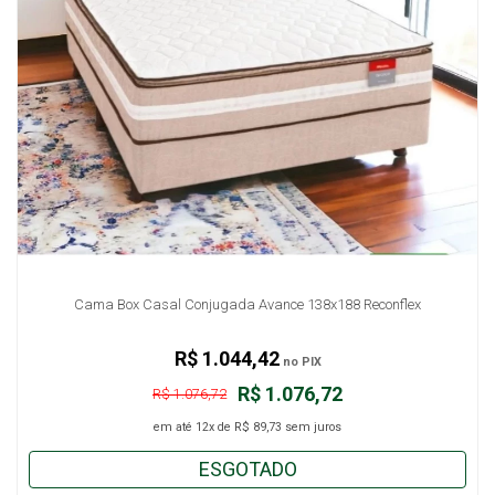
Cama Box Casal Conjugada Avance 138x188 Reconflex
R$ 1.044,42
no PIX
R$ 1.076,72
R$ 1.076,72
em até
12x
de
R$ 89,73
sem juros
ESGOTADO