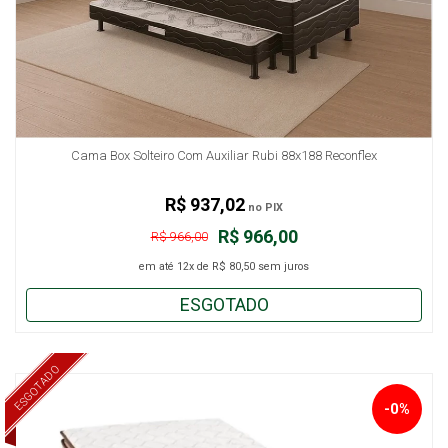
Cama Box Solteiro Com Auxiliar Rubi 88x188 Reconflex
R$ 937,02
no PIX
R$ 966,00
R$ 966,00
em até
12x
de
R$ 80,50
sem juros
ESGOTADO
ESGOTADO
-0%