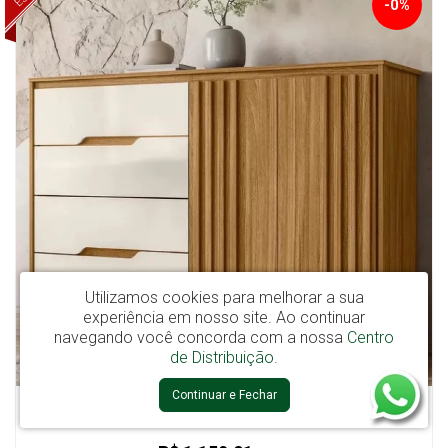
-0%
Utilizamos cookies para melhorar a sua
experiência em nosso site.
Ao continuar
navegando você concorda com a nossa
Centro
de Distribuição
.
Continuar e Fechar
Cômoda com Sapateira Texas 4 Gavetas e 2 portas Freijo/Off White -
Moval