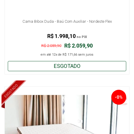
Cama Bibox Duda - Baú Com Auxiliar - Nordeste Flex
R$ 1.998,10
no PIX
R$ 2.059,90
R$ 2.059,90
em até
12x
de
R$ 171,66
sem juros
ESGOTADO
ESGOTADO
-0%