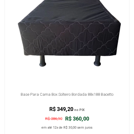
Base Para Cama Box Solteiro Bordada 88x188 Bacetto
R$ 349,20
no PIX
R$ 360,00
R$ 386,90
em até
12x
de
R$ 30,00
sem juros