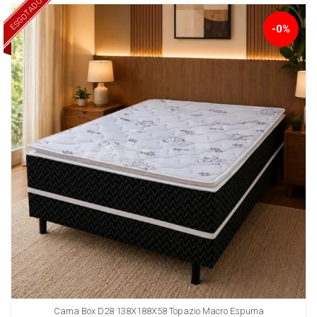
ESGOTADO
-0%
Cama Box D28 138X188X58 Topazio Macro Espuma