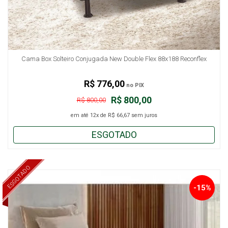
Cama Box Solteiro Conjugada New Double Flex 88x188 Reconflex
R$ 776,00
no PIX
R$ 800,00
R$ 800,00
em até
12x
de
R$ 66,67
sem juros
ESGOTADO
ESGOTADO
-15%