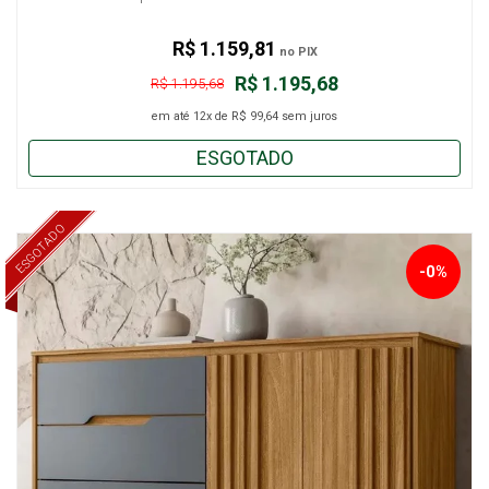
R$ 1.159,81
no PIX
R$ 1.195,68
R$ 1.195,68
em até
12x
de
R$ 99,64
sem juros
ESGOTADO
ESGOTADO
-0%