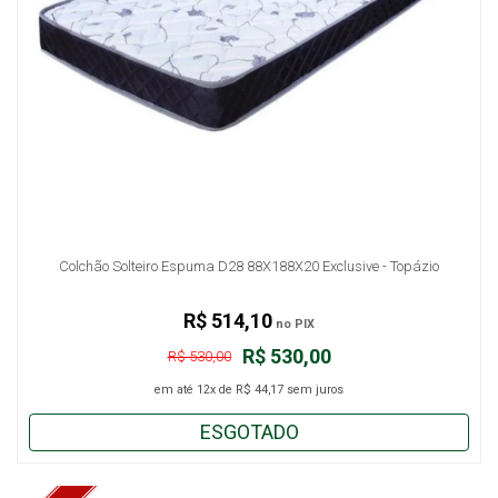
Colchão Solteiro Espuma D28 88X188X20 Exclusive - Topázio
R$ 514,10
no PIX
R$ 530,00
R$ 530,00
em até
12x
de
R$ 44,17
sem juros
ESGOTADO