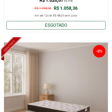
R$ 1.026,61
no PIX
R$ 1.058,36
R$ 1.058,36
em até
12x
de
R$ 88,20
sem juros
ESGOTADO
ESGOTADO
-0%