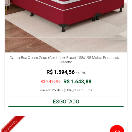
Cama Box Queen Zeus (Colchão + Base) 158x198 Molas Ensacadas
Bacetto
R$ 1.594,56
no PIX
R$ 1.643,88
R$ 1.415,90
em até
12x
de
R$ 136,99
sem juros
ESGOTADO
ESGOTADO