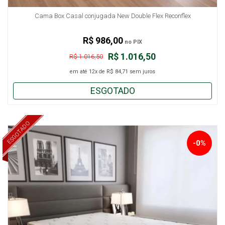
Cama Box Casal conjugada New Double Flex Reconflex
R$ 986,00
no PIX
R$ 1.016,50
R$ 1.016,50
em até
12x
de
R$ 84,71
sem juros
ESGOTADO
ESGOTADO
-0%