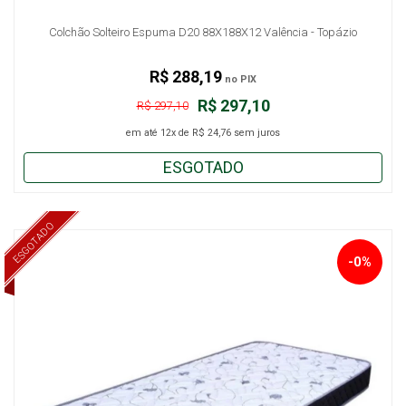
Colchão Solteiro Espuma D20 88X188X12 Valência - Topázio
R$ 288,19
no PIX
R$ 297,10
R$ 297,10
em até
12x
de
R$ 24,76
sem juros
ESGOTADO
ESGOTADO
-0%