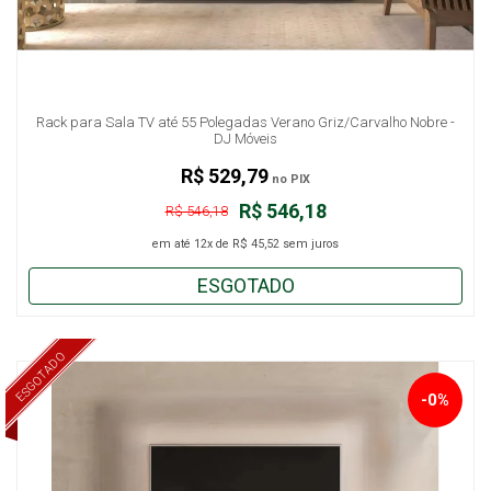
Rack para Sala TV até 55 Polegadas Verano Griz/Carvalho Nobre -
DJ Móveis
R$ 529,79
no PIX
R$ 546,18
R$ 546,18
em até
12x
de
R$ 45,52
sem juros
ESGOTADO
ESGOTADO
-0%