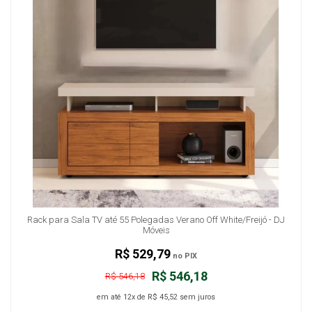
Rack para Sala TV até 55 Polegadas Verano Off White/Freijó - DJ
Móveis
R$ 529,79
no PIX
R$ 546,18
R$ 546,18
em até
12x
de
R$ 45,52
sem juros