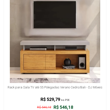
Rack para Sala TV até 55 Polegadas Verano Cedro/Bali - DJ Móveis
R$ 529,79
no PIX
R$ 546,18
R$ 546,18