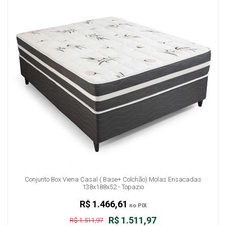
Conjunto Box Viena Casal ( Base+ Colchão) Molas Ensacadas
138x188x52 - Topazio
R$ 1.466,61
no PIX
R$ 1.511,97
R$ 1.511,97