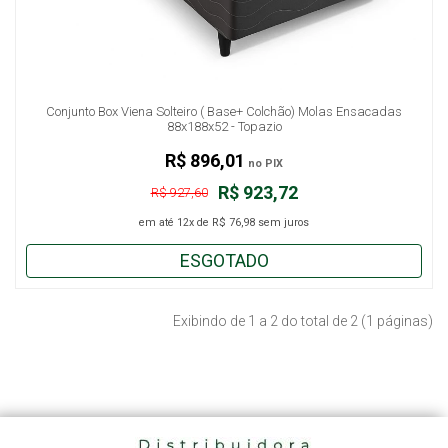
Conjunto Box Viena Solteiro ( Base+ Colchão) Molas Ensacadas
88x188x52 - Topazio
R$ 896,01
no PIX
R$ 923,72
R$ 927,60
em até
12x
de
R$ 76,98
sem juros
ESGOTADO
Exibindo de 1 a 2 do total de 2 (1 páginas)