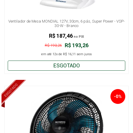
Ventilador de Mesa MONDIAL 127V, 30cm, 6 pás, Super Power - VSP-
30-W - Branco
R$ 187,46
no PIX
R$ 193,26
R$ 193,26
em até
12x
de
R$ 16,11
sem juros
ESGOTADO
ESGOTADO
-0%