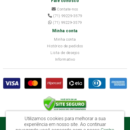
Fale conosco
Contate-nos
(71) 99229-3579
(71) 99229-3579
Minha conta
Minha conta
Histórico de pedidos
Lista de desejos
Informativo
Utilizamos cookies para melhorar a sua
experiência em nosso site.
Ao continuar
Disba Móveis Salvador Ltda - CNPJ: 52.081.184/0001-65