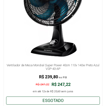
Ventilador de Mesa Mondial Super Power 40cm 110v 140w Preto Azul
VSP-40-AP
R$ 239,80
no PIX
R$ 247,22
R$ 247,22
em até
12x
de
R$ 20,60
sem juros
ESGOTADO