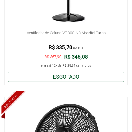
Ventilador de Coluna VT-30C-NB Mondial Turbo
R$ 335,70
no PIX
R$ 346,08
R$ 367,90
em até
12x
de
R$ 28,84
sem juros
ESGOTADO
ESGOTADO