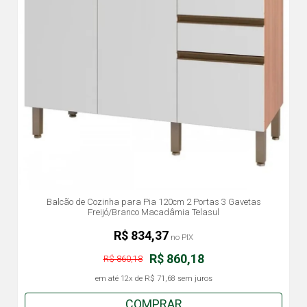
Balcão de Cozinha para Pia 120cm 2 Portas 3 Gavetas
Freijó/Branco Macadâmia Telasul
R$ 834,37
no PIX
R$ 860,18
R$ 860,18
em até
12x
de
R$ 71,68
sem juros
COMPRAR