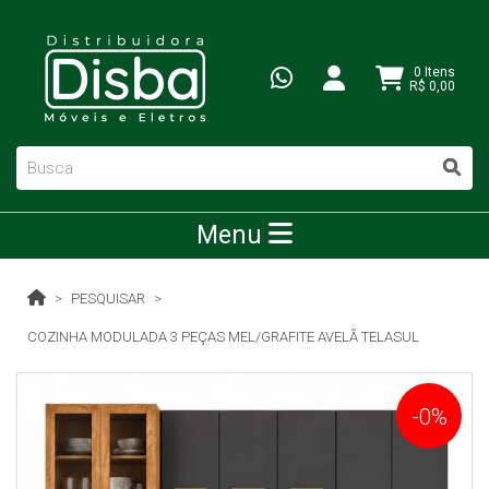
0 Itens
R$ 0,00
Menu
PESQUISAR
COZINHA MODULADA 3 PEÇAS MEL/GRAFITE AVELÃ TELASUL
-0%