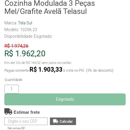
Cozinha Modulada 3 Peças
Mel/Grafite Avelã Telasul
Marca:
Tela Sul
Modelo: 10296.23
Disponibilidade:
Esgotado
R$ 1.974,26
R$ 1.962,20
Em até
12x
de
R$ 163,52
sem juros no cartão
R$ 1.903,33
Pague somente
à vista no PIX. (3% de desconto)
Quantidade
Esgotado
Estimar frete
Não sei meu CEP