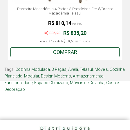
Paneleiro Macadâmia 4 Portas 3 Prateleiras Freijó/Branco
Macadâmia Telasul
R$ 810,14
no PIX
R$ 835,20
R$ 835,20
em até
12x
de
R$ 69,60
sem juros
COMPRAR
Tags:
Cozinha Modulada
,
3 Peças
,
Avelã
,
Telasul
,
Móveis
,
Cozinha
Planejada
,
Modular
,
Design Moderno
,
Armazenamento
,
Funcionalidade
,
Espaço Otimizado
,
Móveis de Cozinha
,
Casa e
Decoração