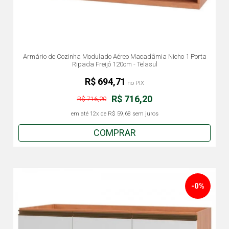
Armário de Cozinha Modulado Aéreo Macadâmia Nicho 1 Porta
Ripada Freijó 120cm - Telasul
R$ 694,71
no PIX
R$ 716,20
R$ 716,20
em até
12x
de
R$ 59,68
sem juros
COMPRAR
-0%