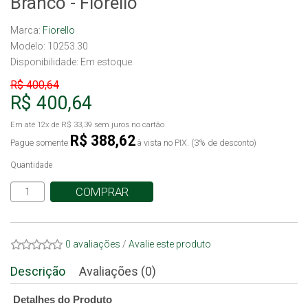
Branco - Fiorello
Marca:
Fiorello
Modelo: 10253.30
Disponibilidade:
Em estoque
R$ 400,64
R$ 400,64
Em até
12x
de
R$ 33,39
sem juros no cartão
R$ 388,62
Pague somente
à vista no PIX. (3% de desconto)
Quantidade
COMPRAR
0 avaliações
/
Avalie este produto
Descrição
Avaliações (0)
Detalhes do Produto