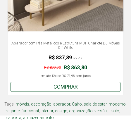
Aparador com Pés Metálicos e Estrutura MDF Charlote DJ Móveis
Off White
R$ 837,89
no PIX
R$ 863,80
R$ 899,90
em até
12x
de
R$ 71,98
sem juros
COMPRAR
Tags:
móveis
,
decoração
,
aparador
,
Cairo
,
sala de estar
,
moderno
,
elegante
,
funcional
,
interior
,
design
,
organização
,
versátil
,
estilo
,
prateleira
,
armazenamento