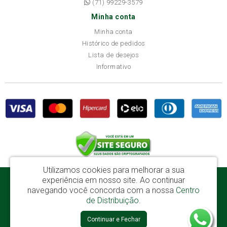
(71) 99229-3579
Minha conta
Minha conta
Histórico de pedidos
Lista de desejos
Informativo
Utilizamos cookies para melhorar a sua
experiência em nosso site.
Ao continuar
Disba Móveis Salvador Ltda - CNPJ: 52.081.184/0001-65
navegando você concorda com a nossa
Centro
Av. Cardeal Avelar Brandão Villela, 2696 - Mata Escura - Salvador / BA - CEP:
de Distribuição
.
41219-600
Continuar e Fechar
Disba © 2026