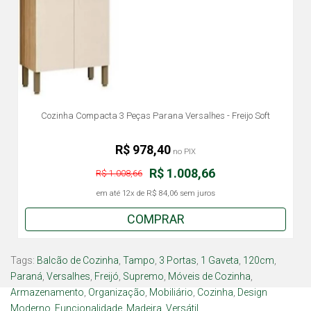
Cozinha Compacta 3 Peças Parana Versalhes - Freijo Soft
R$ 978,40
no PIX
R$ 1.008,66
R$ 1.008,66
em até
12x
de
R$ 84,06
sem juros
COMPRAR
Tags:
Balcão de Cozinha
,
Tampo
,
3 Portas
,
1 Gaveta
,
120cm
,
Paraná
,
Versalhes
,
Freijó
,
Supremo
,
Móveis de Cozinha
,
Armazenamento
,
Organização
,
Mobiliário
,
Cozinha
,
Design
Moderno
,
Funcionalidade
,
Madeira
,
Versátil.