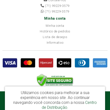
Contate-nos
(71) 99229-3579
(71) 99229-3579
Minha conta
Minha conta
Histórico de pedidos
Lista de desejos
Informativo
Utilizamos cookies para melhorar a sua
experiência em nosso site.
Ao continuar
Disba Móveis Salvador Ltda - CNPJ: 52.081.184/0001-65
navegando você concorda com a nossa
Centro
Av. Cardeal Avelar Brandão Villela, 2696 - Mata Escura - Salvador / BA - CEP:
de Distribuição
.
41219-600