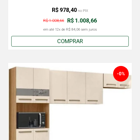
R$ 978,40
no PIX
R$ 1.008,66
R$ 1.008,66
em até
12x
de
R$ 84,06
sem juros
COMPRAR
-0%