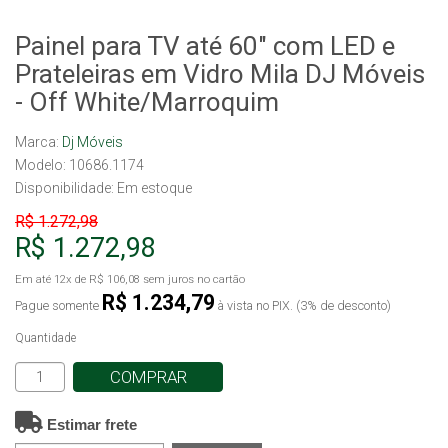
Painel para TV até 60" com LED e
Prateleiras em Vidro Mila DJ Móveis
- Off White/Marroquim
Marca:
Dj Móveis
Modelo: 10686.1174
Disponibilidade:
Em estoque
R$ 1.272,98
R$ 1.272,98
Em até
12x
de
R$ 106,08
sem juros no cartão
R$ 1.234,79
Pague somente
à vista no PIX. (3% de desconto)
Quantidade
COMPRAR
Estimar frete