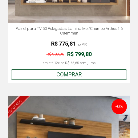
Painel para TV 50 Polegadas Lamina Mel/Chumbo Arthus1.6
Caemmun
R$ 775,81
no PIX
R$ 799,80
R$ 989,90
em até
12x
de
R$ 66,65
sem juros
COMPRAR
ESGOTADO
-0%