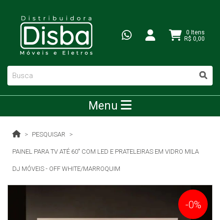
0 Itens
R$ 0,00
Menu
PESQUISAR
PAINEL PARA TV ATÉ 60" COM LED E PRATELEIRAS EM VIDRO MILA
DJ MÓVEIS - OFF WHITE/MARROQUIM
-0%