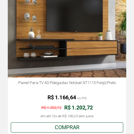
Painel Para TV 60 Polegadas Notável NT1115 Freijó/Preto
R$ 1.166,64
no PIX
R$ 1.202,72
R$ 1.202,72
em até
12x
de
R$ 100,23
sem juros
COMPRAR