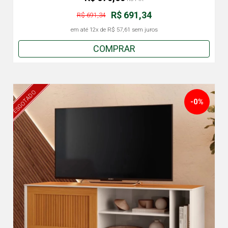
R$ 691,34
R$ 691,34
em até
12x
de
R$ 57,61
sem juros
COMPRAR
ESGOTADO
-0%