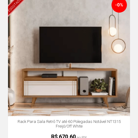
ESGOTADO
-0%
Rack Para Sala Retrô TV até 60 Polegadas Notável NT1315
Freijó/Off White
R$ 670,60
no PIX