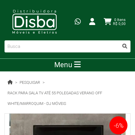
0 Itens
R$ 0,00
Menu
PESQUISAR
RACK PARA SALA TV ATÉ 55 POLEGADAS VERANO OFF
WHITE/MARROQUIM - DJ MÓVEIS
-6%