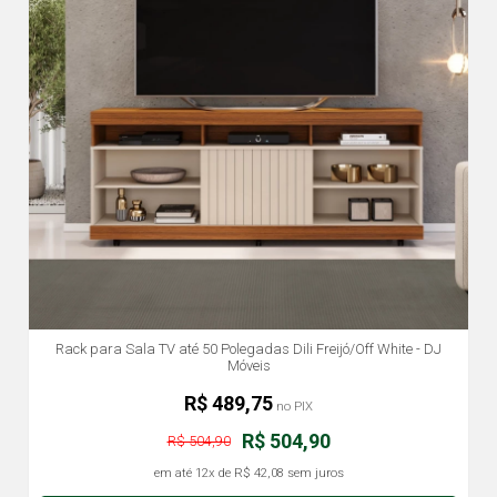
Rack para Sala TV até 50 Polegadas Dili Freijó/Off White - DJ
Móveis
R$ 489,75
no PIX
R$ 504,90
R$ 504,90
em até
12x
de
R$ 42,08
sem juros