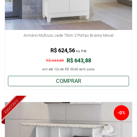
Armário Multiuso Jade 70cm 2 Portas Branco Moval
R$ 624,56
no PIX
R$ 643,88
R$ 643,88
em até
12x
de
R$ 53,66
sem juros
COMPRAR
ESGOTADO
-0%