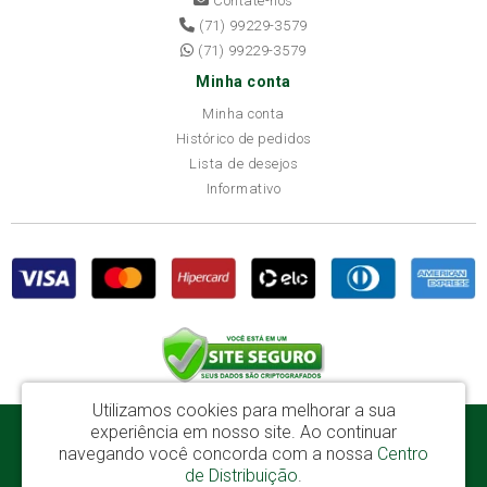
Contate-nos
(71) 99229-3579
(71) 99229-3579
Minha conta
Minha conta
Histórico de pedidos
Lista de desejos
Informativo
Utilizamos cookies para melhorar a sua
experiência em nosso site.
Ao continuar
Disba Móveis Salvador Ltda - CNPJ: 52.081.184/0001-65
navegando você concorda com a nossa
Centro
Av. Cardeal Avelar Brandão Villela, 2696 - Mata Escura - Salvador / BA - CEP:
de Distribuição
.
41219-600