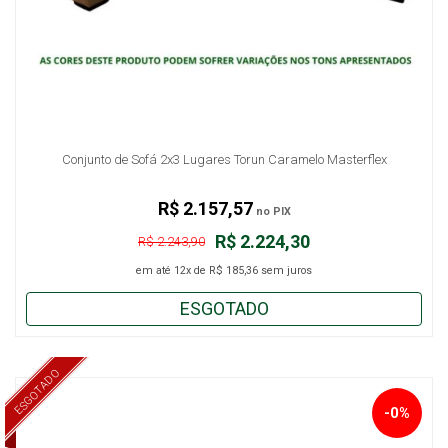
Conjunto de Sofá 2x3 Lugares Torun Caramelo Masterflex
R$ 2.157,57
no PIX
R$ 2.224,30
R$ 2.243,90
em até
12x
de
R$ 185,36
sem juros
ESGOTADO
ESGOTADO
-0%