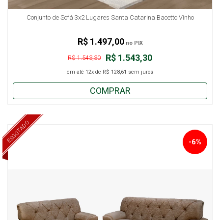
Conjunto de Sofá 3x2 Lugares Santa Catarina Bacetto Vinho
R$ 1.497,00
no PIX
R$ 1.543,30
R$ 1.543,30
em até
12x
de
R$ 128,61
sem juros
COMPRAR
ESGOTADO
-6%