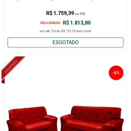
R$ 1.759,39
no PIX
R$ 1.813,80
R$ 1.935,90
em até
12x
de
R$ 151,15
sem juros
ESGOTADO
ESGOTADO
-6%