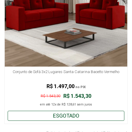
Conjunto de Sofá 3x2 Lugares Santa Catarina Bacetto Vermelho
R$ 1.497,00
no PIX
R$ 1.543,30
R$ 1.543,30
em até
12x
de
R$ 128,61
sem juros
ESGOTADO