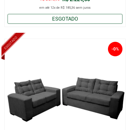
em até
12x
de
R$ 185,36
sem juros
ESGOTADO
ESGOTADO
-0%