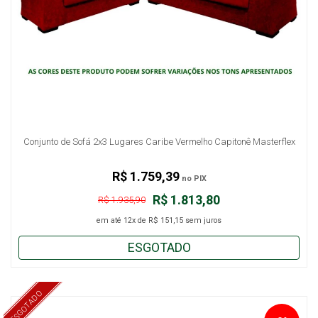
Conjunto de Sofá 2x3 Lugares Caribe Vermelho Capitonê Masterflex
R$ 1.759,39
no PIX
R$ 1.813,80
R$ 1.935,90
em até
12x
de
R$ 151,15
sem juros
ESGOTADO
ESGOTADO