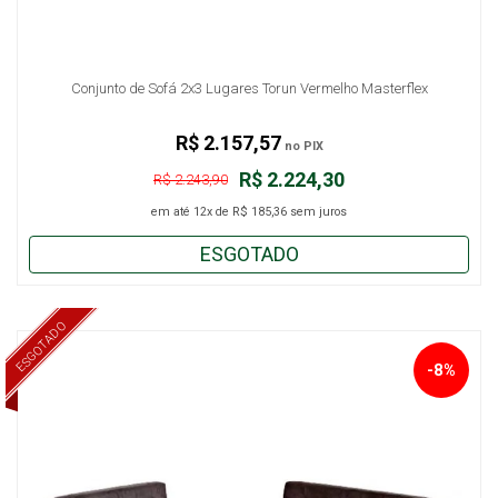
Conjunto de Sofá 2x3 Lugares Torun Vermelho Masterflex
R$ 2.157,57
no PIX
R$ 2.224,30
R$ 2.243,90
em até
12x
de
R$ 185,36
sem juros
ESGOTADO
ESGOTADO
-8%