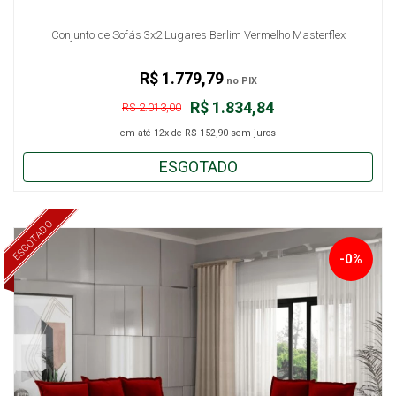
Conjunto de Sofás 3x2 Lugares Berlim Vermelho Masterflex
R$ 1.779,79
no PIX
R$ 1.834,84
R$ 2.013,00
em até
12x
de
R$ 152,90
sem juros
ESGOTADO
ESGOTADO
-0%