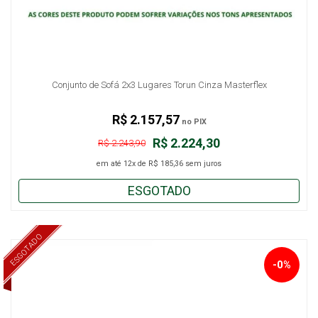
Conjunto de Sofá 2x3 Lugares Torun Cinza Masterflex
R$ 2.157,57
no PIX
R$ 2.224,30
R$ 2.243,90
em até
12x
de
R$ 185,36
sem juros
ESGOTADO
ESGOTADO
-0%