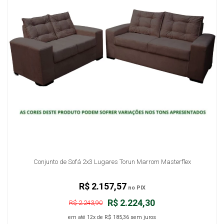
Conjunto de Sofá 2x3 Lugares Torun Marrom Masterflex
R$ 2.157,57
no PIX
R$ 2.224,30
R$ 2.243,90
em até
12x
de
R$ 185,36
sem juros