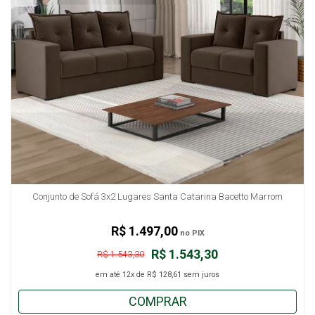
Conjunto de Sofá 3x2 Lugares Santa Catarina Bacetto Marrom
R$ 1.497,00
no PIX
R$ 1.543,30
R$ 1.543,30
em até
12x
de
R$ 128,61
sem juros
COMPRAR