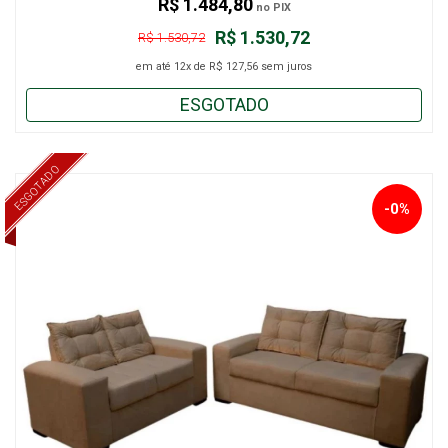
R$ 1.484,80
no PIX
R$ 1.530,72
R$ 1.530,72
em até
12x
de
R$ 127,56
sem juros
ESGOTADO
ESGOTADO
-0%