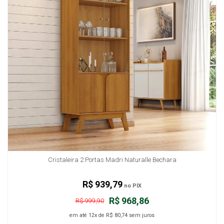
Cristaleira 2 Portas Madri Naturalle Bechara
R$ 939,79
no PIX
R$ 968,86
R$ 999,90
em até
12x
de
R$ 80,74
sem juros