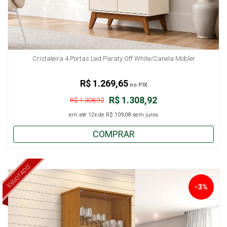
Cristaleira 4 Portas Led Paraty Off White/Canela Mobler
R$ 1.269,65
no PIX
R$ 1.308,92
R$ 1.308,92
em até
12x
de
R$ 109,08
sem juros
COMPRAR
ESGOTADO
-3%