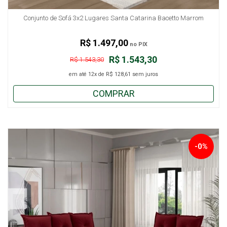
Conjunto de Sofá 3x2 Lugares Santa Catarina Bacetto Marrom
R$ 1.497,00
no PIX
R$ 1.543,30
R$ 1.543,30
em até
12x
de
R$ 128,61
sem juros
COMPRAR
-0%