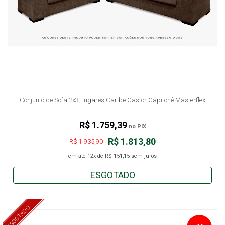
Conjunto de Sofá 2x3 Lugares Caribe Castor Capitonê Masterflex
R$ 1.759,39
no PIX
R$ 1.813,80
R$ 1.935,90
em até
12x
de
R$ 151,15
sem juros
ESGOTADO
ESGOTADO