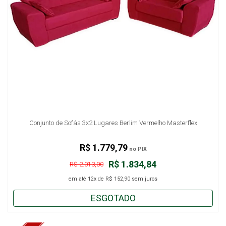
Conjunto de Sofás 3x2 Lugares Berlim Vermelho Masterflex
R$ 1.779,79
no PIX
R$ 1.834,84
R$ 2.013,00
em até
12x
de
R$ 152,90
sem juros
ESGOTADO