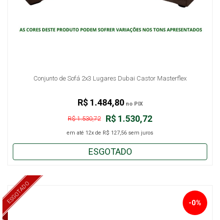
Conjunto de Sofá 2x3 Lugares Dubai Castor Masterflex
R$ 1.484,80
no PIX
R$ 1.530,72
R$ 1.530,72
em até
12x
de
R$ 127,56
sem juros
ESGOTADO
ESGOTADO
-0%