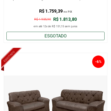
R$ 1.759,39
no PIX
R$ 1.813,80
R$ 1.935,90
em até
12x
de
R$ 151,15
sem juros
ESGOTADO
ESGOTADO
-6%