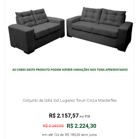
Conjunto de Sofá 2x3 Lugares Torun Cinza Masterflex
R$ 2.157,57
no PIX
R$ 2.224,30
R$ 2.243,90
em até
12x
de
R$ 185,36
sem juros