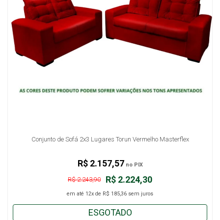
Conjunto de Sofá 2x3 Lugares Torun Vermelho Masterflex
R$ 2.157,57
no PIX
R$ 2.224,30
R$ 2.243,90
em até
12x
de
R$ 185,36
sem juros
ESGOTADO