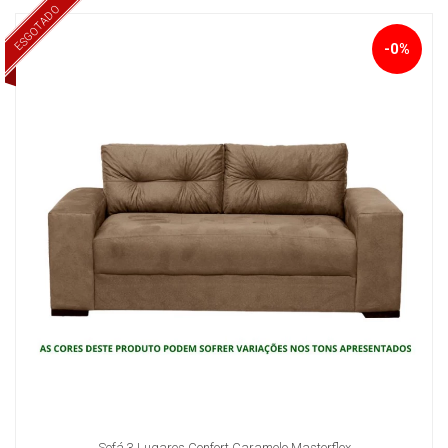
ESGOTADO
-0%
Sofá 3 Lugares Confort Caramelo Masterflex