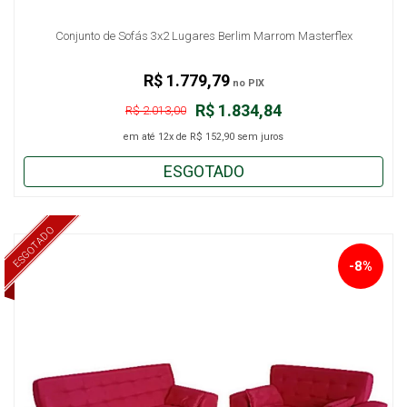
Conjunto de Sofás 3x2 Lugares Berlim Marrom Masterflex
R$ 1.779,79
no PIX
R$ 1.834,84
R$ 2.013,00
em até
12x
de
R$ 152,90
sem juros
ESGOTADO
ESGOTADO
-8%