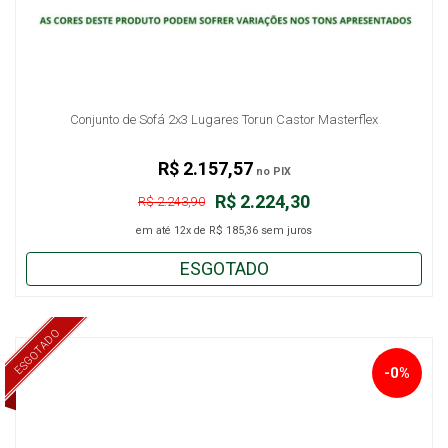
Conjunto de Sofá 2x3 Lugares Torun Castor Masterflex
R$ 2.157,57
no PIX
R$ 2.224,30
R$ 2.243,90
em até
12x
de
R$ 185,36
sem juros
ESGOTADO
ESGOTADO
-0%