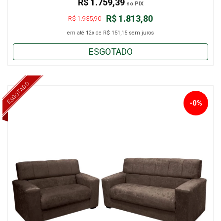
R$ 1.759,39
no PIX
R$ 1.813,80
R$ 1.935,90
em até
12x
de
R$ 151,15
sem juros
ESGOTADO
ESGOTADO
-0%