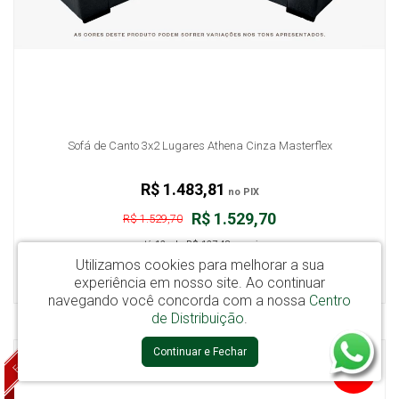
Sofá de Canto 3x2 Lugares Athena Cinza Masterflex
R$ 1.483,81
no PIX
R$ 1.529,70
R$ 1.529,70
em até
12x
de
R$ 127,48
sem juros
Utilizamos cookies para melhorar a sua
ESGOTADO
experiência em nosso site.
Ao continuar
navegando você concorda com a nossa
Centro
de Distribuição
.
ESGOTADO
Continuar e Fechar
-0%