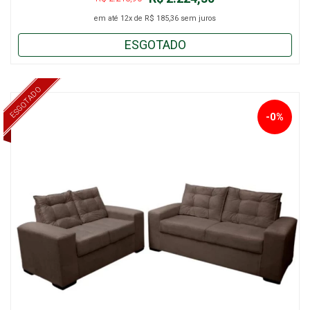
em até
12x
de
R$ 185,36
sem juros
ESGOTADO
ESGOTADO
-0%