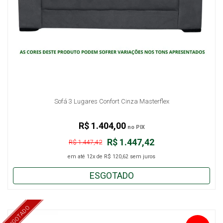
Sofá 3 Lugares Confort Cinza Masterflex
R$ 1.404,00
no PIX
R$ 1.447,42
R$ 1.447,42
em até
12x
de
R$ 120,62
sem juros
ESGOTADO
ESGOTADO