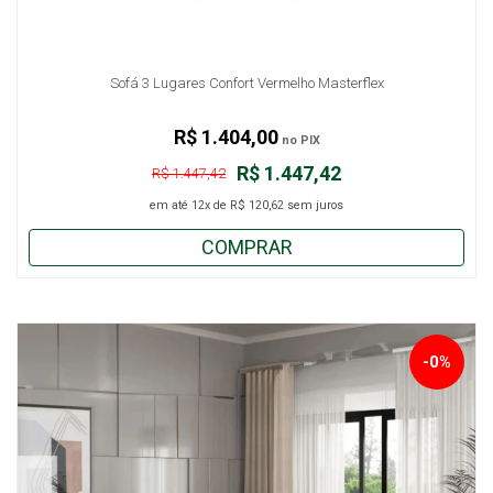
Sofá 3 Lugares Confort Vermelho Masterflex
R$ 1.404,00
no PIX
R$ 1.447,42
R$ 1.447,42
em até
12x
de
R$ 120,62
sem juros
COMPRAR
-0%