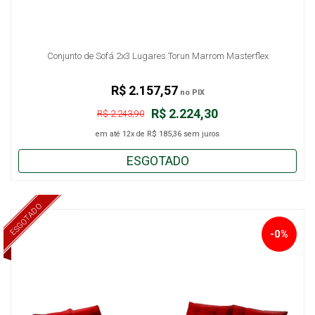
Conjunto de Sofá 2x3 Lugares Torun Marrom Masterflex
R$ 2.157,57
no PIX
R$ 2.224,30
R$ 2.243,90
em até
12x
de
R$ 185,36
sem juros
ESGOTADO
ESGOTADO
-0%