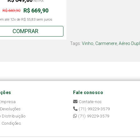
no PIX
R$ 669,90
R$ 669,90
em até
12x
de
R$ 55,83
sem juros
COMPRAR
Tags:
Vinho
,
Carmenere
,
Aéreo Dup
ações
Fale conosco
 Empresa
Contate-nos
 Devoluções
(71) 99229-3579
e Distribuição
(71) 99229-3579
 Condições