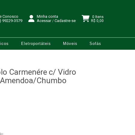
le Conosco
Minha conta
0 Itens
) 99229-3579
Acessar
/
Cadastre-se
R$ 0,00
icos
Eletroportáteis
Móveis
Sofás
lo Carmenére c/ Vidro
a - Amendoa/Chumbo
ão