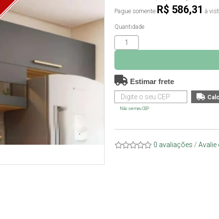
O
R$ 586,31
Pague somente
à vis
Quantidade
Estimar frete
Não sei meu CEP
0 avaliações
/
Avalie