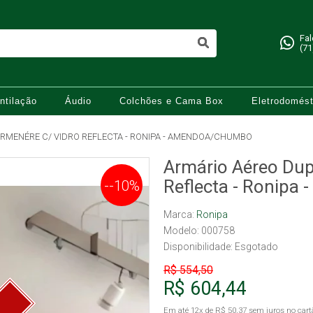
Fa
(71
ntilação
Áudio
Colchões e Cama Box
Eletrodomést
RMENÉRE C/ VIDRO REFLECTA - RONIPA - AMENDOA/CHUMBO
Armário Aéreo Dup
Reflecta - Ronip
--10%
Marca:
Ronipa
Modelo: 000758
Disponibilidade:
Esgotado
R$ 554,50
R$ 604,44
Em até
12x
de
R$ 50,37
sem juros no cart