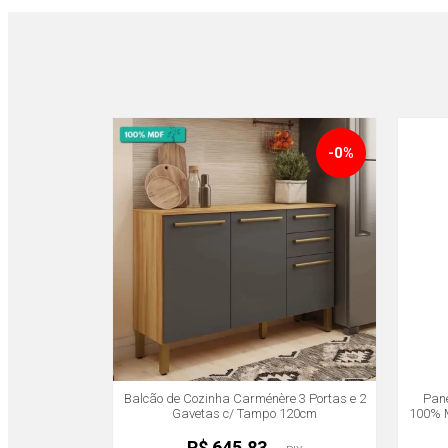
-0%
Balcão de Cozinha Carménère 3 Portas e 2
Pane
Gavetas c/ Tampo 120cm
100% 
Amendoa/Chumbo - Ronipa
R$ 645,83