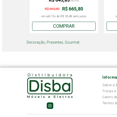
no PIX
R$ 665,80
R$ 665,80
em até
12x
de
R$ 55,48
sem juros
COMPRAR
Decoração
,
Presentes
,
Gourmet
Inform
Sobre a
Trocas e
Centro d
Termos &