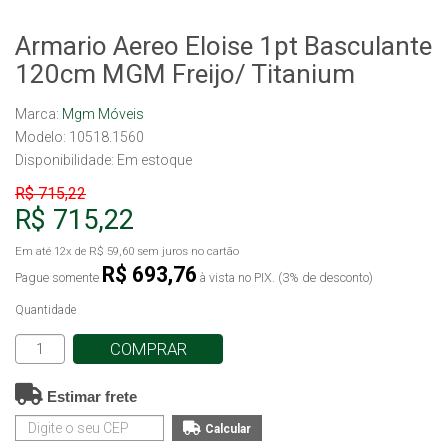
Armario Aereo Eloise 1pt Basculante
120cm MGM Freijo/ Titanium
Marca:
Mgm Móveis
Modelo: 10518.1560
Disponibilidade:
Em estoque
R$ 715,22
R$ 715,22
Em até
12x
de
R$ 59,60
sem juros no cartão
R$ 693,76
Pague somente
à vista no PIX. (3% de desconto)
Quantidade
COMPRAR
Estimar frete