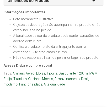
Dimensões do Produto
Informações importantes:
Foto meramente ilustrativa.
Objetos de decoração não acompanham o produto e não
estão inclusos no pedido.
A tonalidade da cor do produto pode conter variações de
acordo com o lote.
Confira o produto no ato da entrega junto com o
entregador. Evite problemas futuros.
Não nos responsabilizamos pela montagem do produto.
Acesse Disba e compre agora!
Tags:
Armário Aéreo
,
Eloise
,
1 porta
,
Basculante
,
120cm
,
MGM
,
Freijó
,
Titanium
,
Cozinha
,
Móveis
,
Armazenamento
,
Design
moderno
,
Funcionalidade
,
Alta qualidade.