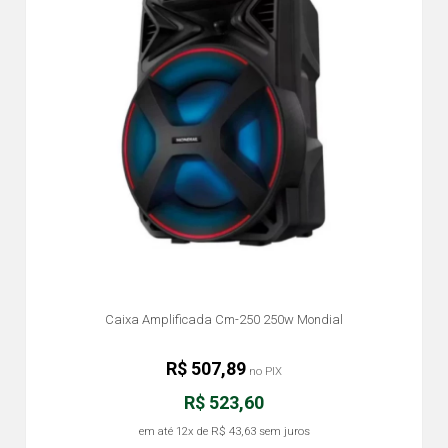
Caixa Amplificada Cm-250 250w Mondial
R$ 507,89
no PIX
R$ 523,60
em até
12x
de
R$ 43,63
sem juros