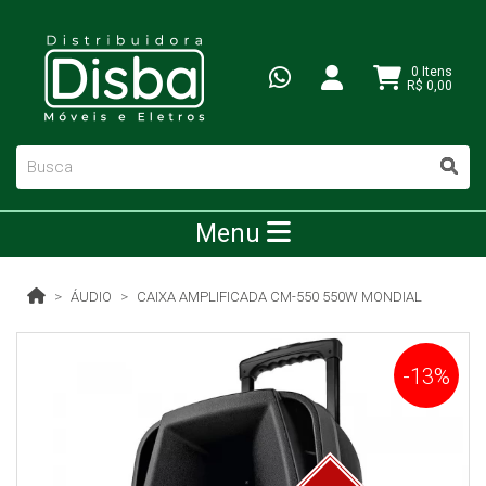
0 Itens
R$ 0,00
Menu
ÁUDIO
CAIXA AMPLIFICADA CM-550 550W MONDIAL
-13%