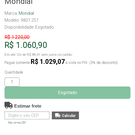
Mondial
Marca:
Mondial
Modelo: 9831.257
Disponibilidade:
Esgotado
R$ 1.220,00
R$ 1.060,90
Em até
12x
de
R$ 88,41
sem juros no cartão
R$ 1.029,07
Pague somente
à vista no PIX. (3% de desconto)
Quantidade
Esgotado
Estimar frete
Não sei meu CEP