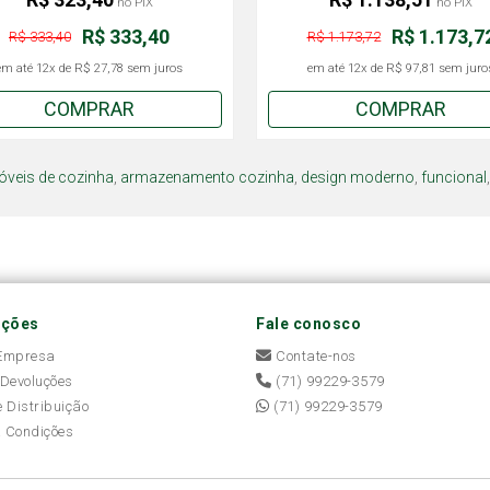
no PIX
no PIX
R$ 333,40
R$ 1.173,7
R$ 333,40
R$ 1.173,72
em até
12x
de
R$ 27,78
sem juros
em até
12x
de
R$ 97,81
sem juro
COMPRAR
COMPRAR
veis de cozinha
,
armazenamento cozinha
,
design moderno
,
funcional
ações
Fale conosco
 Empresa
Contate-nos
 Devoluções
(71) 99229-3579
e Distribuição
(71) 99229-3579
 Condições