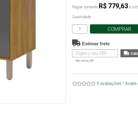
R$ 779,63
Pague somente
à vis
Quantidade
COMPRAR
Estimar frete
Não sei meu CEP
0 avaliações
/
Avalie