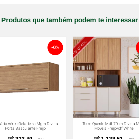
Produtos que também podem te interessar
ESGOTADO
-0%
ário Aéreo Geladeira Mgm Divina
Torre Quente Mdf 70cm Divina
Porta Basculante Freijó
Móveis Freijó/off White
R$ 323,40
R$ 1.138,51