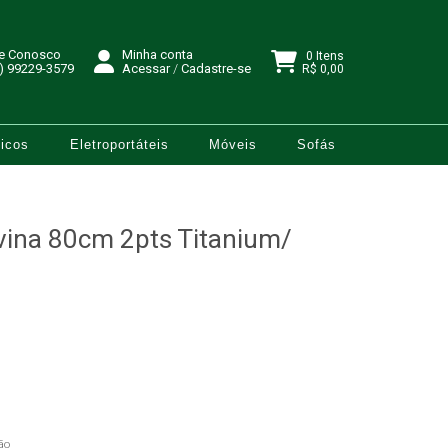
le Conosco
Minha conta
0 Itens
) 99229-3579
Acessar
/
Cadastre-se
R$ 0,00
icos
Eletroportáteis
Móveis
Sofás
vina 80cm 2pts Titanium/
ão