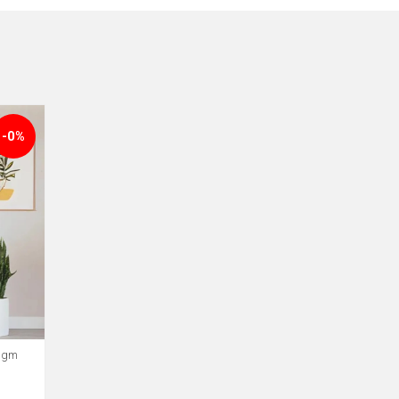
-0%
 Mgm