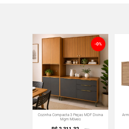
-0%
Cozinha Compacta 3 Peças MDF Divina
Arm
Mgm Móveis
R$ 2.311,32