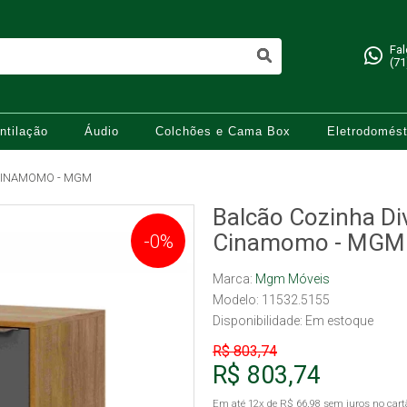
Fa
(71
ntilação
Áudio
Colchões e Cama Box
Eletrodomést
 CINAMOMO - MGM
Balcão Cozinha Di
Cinamomo - MGM
-0%
Marca:
Mgm Móveis
Modelo: 11532.5155
Disponibilidade:
Em estoque
R$ 803,74
R$ 803,74
Em até
12x
de
R$ 66,98
sem juros no cart