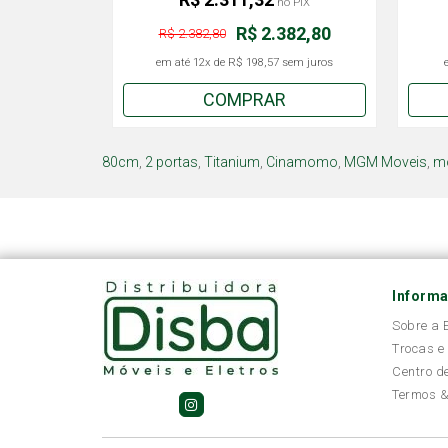
no PIX
R$ 2.382,80
R$ 2.382,80
em até
12x
de
R$ 198,57
sem juros
COMPRAR
80cm
,
2 portas
,
Titanium
,
Cinamomo
,
MGM Moveis
,
mó
Inform
Sobre a
Trocas e
Centro d
Termos &