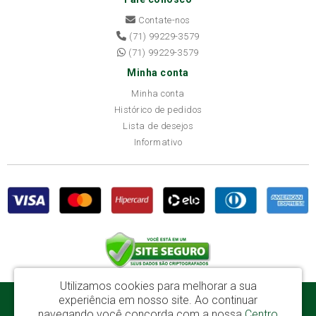
Contate-nos
(71) 99229-3579
(71) 99229-3579
Minha conta
Minha conta
Histórico de pedidos
Lista de desejos
Informativo
Utilizamos cookies para melhorar a sua
experiência em nosso site.
Ao continuar
Disba Móveis Salvador Ltda - CNPJ: 52.081.184/0001-65
navegando você concorda com a nossa
Centro