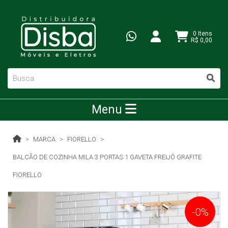
0 Itens
R$ 0,00
Menu
MARCA
FIORELLO
BALCÃO DE COZINHA MILA 3 PORTAS 1 GAVETA FREIJÓ GRAFITE
FIORELLO
-0%