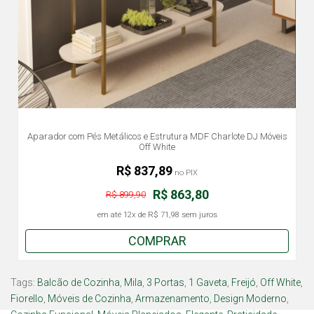
Aparador com Pés Metálicos e Estrutura MDF Charlote DJ Móveis
Off White
R$ 837,89
no PIX
R$ 863,80
R$ 899,90
em até
12x
de
R$ 71,98
sem juros
COMPRAR
Tags:
Balcão de Cozinha
,
Mila
,
3 Portas
,
1 Gaveta
,
Freijó
,
Off White
,
Fiorello
,
Móveis de Cozinha
,
Armazenamento
,
Design Moderno
,