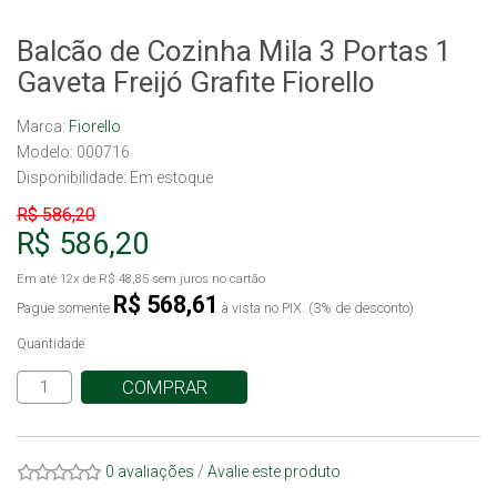
Balcão de Cozinha Mila 3 Portas 1
Gaveta Freijó Grafite Fiorello
Marca:
Fiorello
Modelo: 000716
Disponibilidade:
Em estoque
R$ 586,20
R$ 586,20
Em até
12x
de
R$ 48,85
sem juros no cartão
R$ 568,61
Pague somente
à vista no PIX. (3% de desconto)
Quantidade
COMPRAR
0 avaliações
/
Avalie este produto