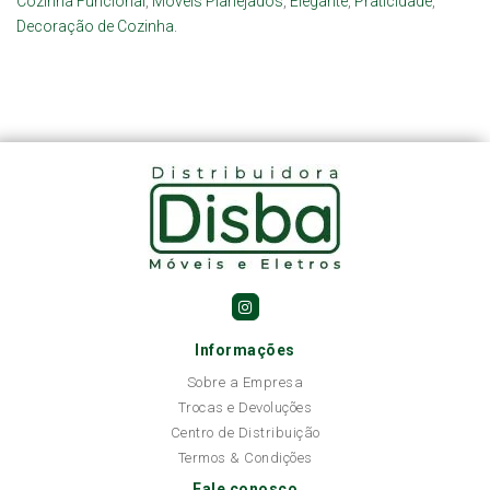
Cozinha Funcional
,
Móveis Planejados
,
Elegante
,
Praticidade
,
Decoração de Cozinha.
Informações
Sobre a Empresa
Trocas e Devoluções
Centro de Distribuição
Termos & Condições
Fale conosco