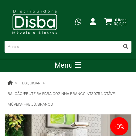
0 Itens
R$ 0,00
Menu
PESQUISAR
BALCÃO/FRUTEIRA PARA COZINHA BRANCO NT3075 NOTÁVEL
MÓVEIS- FREIJÓ/BRANCO
-0%