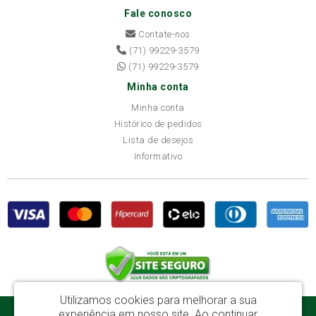
Fale conosco
Contate-nos
(71) 99229-3579
(71) 99229-3579
Minha conta
Minha conta
Histórico de pedidos
Lista de desejos
Informativo
Utilizamos cookies para melhorar a sua
experiência em nosso site.
Ao continuar
Disba Móveis Salvador Ltda - CNPJ: 52.081.184/0001-65