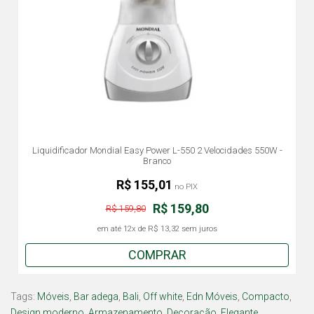
Liquidificador Mondial Easy Power L-550 2 Velocidades 550W -
Branco
R$ 155,01
no PIX
R$ 159,80
R$ 159,80
em até
12x
de
R$ 13,32
sem juros
COMPRAR
Tags:
Móveis
,
Bar adega
,
Bali
,
Off white
,
Edn Móveis
,
Compacto
,
Design moderno
,
Armazenamento
,
Decoração
,
Elegante
,