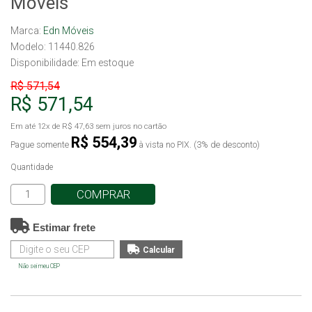
Móveis
Marca:
Edn Móveis
Modelo: 11440.826
Disponibilidade:
Em estoque
R$ 571,54
R$ 571,54
Em até
12x
de
R$ 47,63
sem juros no cartão
R$ 554,39
Pague somente
à vista no PIX. (3% de desconto)
Quantidade
COMPRAR
Estimar frete
Não sei meu CEP