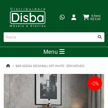
0 Itens
R$ 0,00
Menu
BAR ADEGA 50CM BALI OFF WHITE - EDN MÓVEIS
-0%