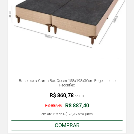
Base para Cama Box Queen 158x198x30cm Bege Intense
Reconflex
R$ 860,78
no PIX
R$ 887,40
R$ 887,40
em até
12x
de
R$ 73,95
sem juros
COMPRAR