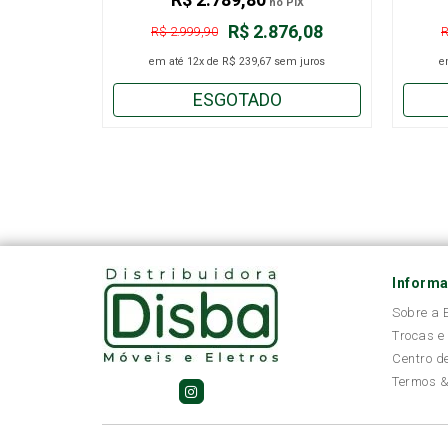
no PIX
R$ 2.876,08
R$ 2.999,90
R
em até
12x
de
R$ 239,67
sem juros
e
ESGOTADO
Inform
Sobre a
Trocas e
Centro d
Termos &