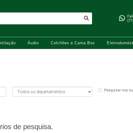
Fa
(71
ntilação
Áudio
Colchões e Cama Box
Eletrodomést
Pesquisar nos s
rios de pesquisa.