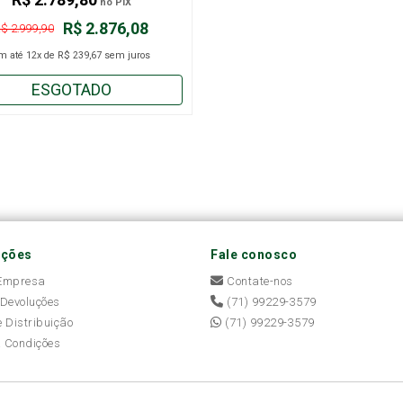
no PIX
R$ 2.876,08
$ 2.999,90
m até
12x
de
R$ 239,67
sem juros
ESGOTADO
ações
Fale conosco
 Empresa
Contate-nos
 Devoluções
(71) 99229-3579
e Distribuição
(71) 99229-3579
 Condições