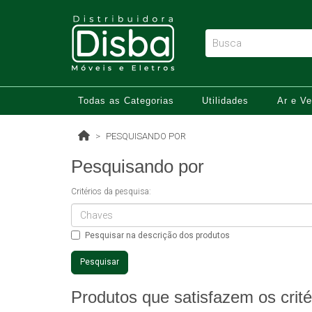
Todas as Categorias
Utilidades
Ar e Ve
PESQUISANDO POR
Pesquisando por
Critérios da pesquisa:
Pesquisar na descrição dos produtos
Produtos que satisfazem os crité