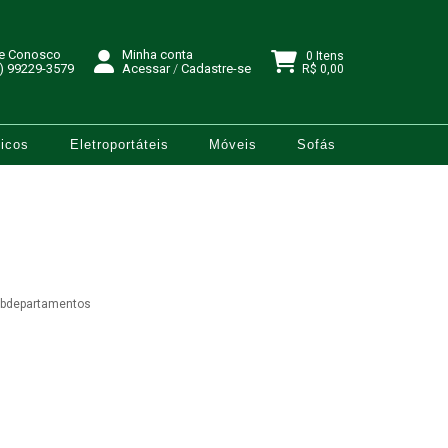
le Conosco
Minha conta
0 Itens
) 99229-3579
Acessar
/
Cadastre-se
R$ 0,00
icos
Eletroportáteis
Móveis
Sofás
ubdepartamentos