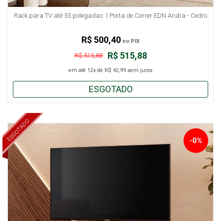
Rack para TV até 55 polegadas 1 Porta de Correr EDN Aruba - Cedro
R$ 500,40
no PIX
R$ 515,88
R$ 515,88
em até
12x
de
R$ 42,99
sem juros
ESGOTADO
ESGOTADO
-0%