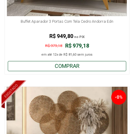
Buffet Aparador 3 Portas Com Tela Cedro Andorra Edn
R$ 949,80
no PIX
R$ 979,18
R$ 979,18
em até
12x
de
R$ 81,60
sem juros
COMPRAR
ESGOTADO
-0%