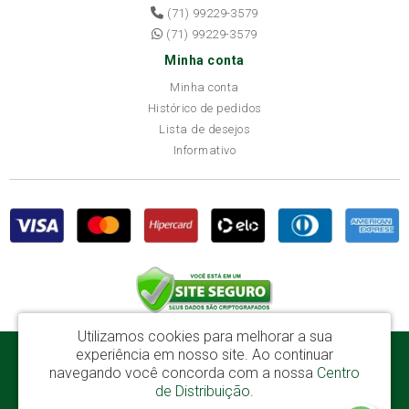
(71) 99229-3579
(71) 99229-3579
Minha conta
Minha conta
Histórico de pedidos
Lista de desejos
Informativo
Utilizamos cookies para melhorar a sua
experiência em nosso site.
Ao continuar
Disba Móveis Salvador Ltda - CNPJ: 52.081.184/0001-65
navegando você concorda com a nossa
Centro
Av. Cardeal Avelar Brandão Villela, 2696 - Mata Escura - Salvador / BA - CEP:
de Distribuição
.
41219-600