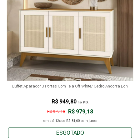
Buffet Aparador 3 Portas Com Tela Off White/ Cedro Andorra Edn
R$ 949,80
no PIX
R$ 979,18
R$ 979,18
em até
12x
de
R$ 81,60
sem juros
ESGOTADO