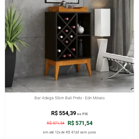
Bar Adega 50cm Bali Preto - Edn Móveis
R$ 554,39
no PIX
R$ 571,54
R$ 571,54
em até
12x
de
R$ 47,63
sem juros