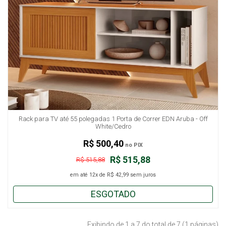
Rack para TV até 55 polegadas 1 Porta de Correr EDN Aruba - Off
White/Cedro
R$ 500,40
no PIX
R$ 515,88
R$ 515,88
em até
12x
de
R$ 42,99
sem juros
ESGOTADO
Exibindo de 1 a 7 do total de 7 (1 páginas)