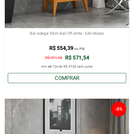
Bar Adega 50cm Bali Off white - Edn Móveis
R$ 554,39
no PIX
R$ 571,54
R$ 571,54
em até
12x
de
R$ 47,63
sem juros
COMPRAR
-0%