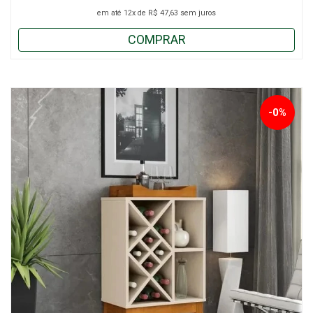
em até
12x
de
R$ 47,63
sem juros
COMPRAR
-0%