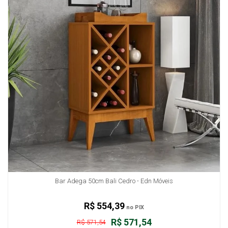
Bar Adega 50cm Bali Cedro - Edn Móveis
R$ 554,39
no PIX
R$ 571,54
R$ 571,54