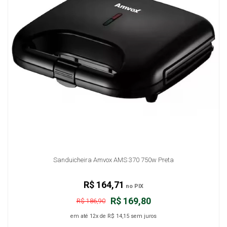
Sanduicheira Amvox AMS 370 750w Preta
R$ 164,71
no PIX
R$ 169,80
R$ 186,90
em até
12x
de
R$ 14,15
sem juros