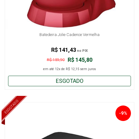
Batedeira Jolie Cadence Vermelha
R$ 141,43
no PIX
R$ 145,80
R$ 159,90
em até
12x
de
R$ 12,15
sem juros
ESGOTADO
ESGOTADO
-9%