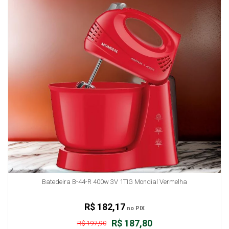
Batedeira B-44-R 400w 3V 1TIG Mondial Vermelha
R$ 182,17
no PIX
R$ 187,80
R$ 197,90