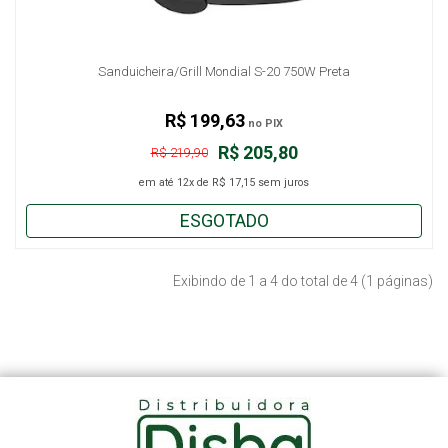
Sanduicheira/Grill Mondial S-20 750W Preta
R$ 199,63
no PIX
R$ 205,80
R$ 219,90
em até
12x
de
R$ 17,15
sem juros
ESGOTADO
Exibindo de 1 a 4 do total de 4 (1 páginas)