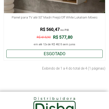
Painel para TV até 50" Madri Freijó/Off White Lukaliam Móveis
R$ 560,47
no PIX
R$ 577,80
R$ 615,90
em até
12x
de
R$ 48,15
sem juros
ESGOTADO
Exibindo de 1 a 4 do total de 4 (1 páginas)