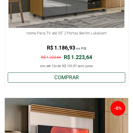
Home Para TV até 55" 2 Portas Berlim Lukaliam
R$ 1.186,93
no PIX
R$ 1.223,64
R$ 1.223,64
em até
12x
de
R$ 101,97
sem juros
COMPRAR
-0%