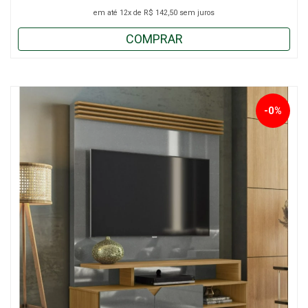
em até
12x
de
R$ 142,50
sem juros
COMPRAR
-0%