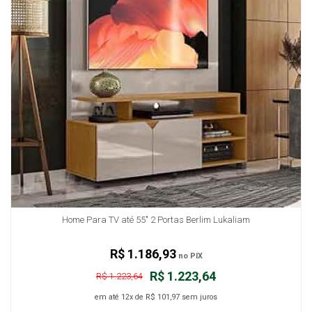
Home Para TV até 55" 2 Portas Berlim Lukaliam
R$ 1.186,93
no PIX
R$ 1.223,64
R$ 1.223,64
em até
12x
de
R$ 101,97
sem juros