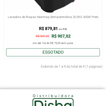
Lavadora de Roupas Newmaq Semiautomática 20,5KG 400W Preto
R$ 879,81
no PIX
R$ 907,02
R$ 907,02
em até
12x
de
R$ 75,59
sem juros
ESGOTADO
Exibindo de 1 a 4 do total de 4 (1 páginas)