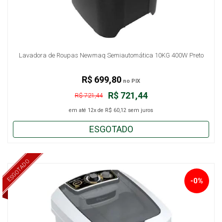
Lavadora de Roupas Newmaq Semiautomática 10KG 400W Preto
R$ 699,80
no PIX
R$ 721,44
R$ 721,44
em até
12x
de
R$ 60,12
sem juros
ESGOTADO
ESGOTADO
-0%