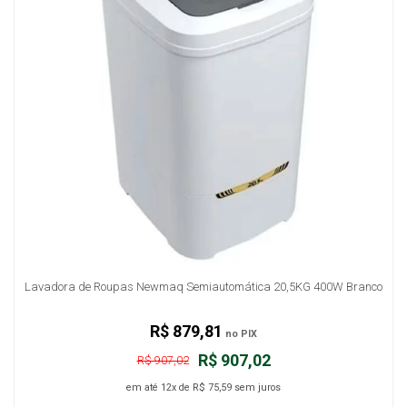
Lavadora de Roupas Newmaq Semiautomática 20,5KG 400W Branco
R$ 879,81
no PIX
R$ 907,02
R$ 907,02
em até
12x
de
R$ 75,59
sem juros