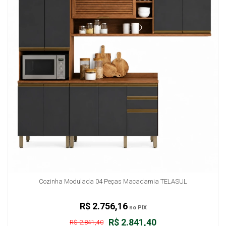
Cozinha Modulada 04 Peças Macadamia TELASUL
R$ 2.756,16
no PIX
R$ 2.841,40
R$ 2.841,40