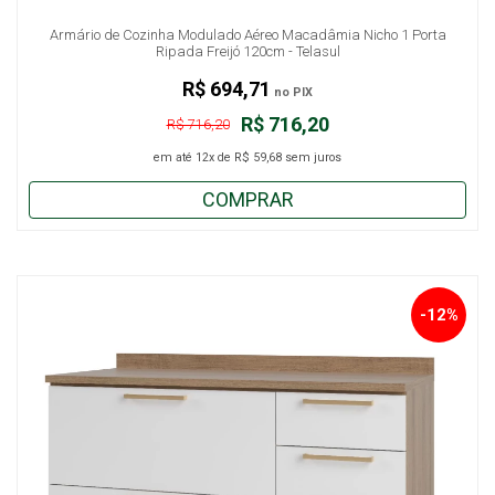
Armário de Cozinha Modulado Aéreo Macadâmia Nicho 1 Porta
Ripada Freijó 120cm - Telasul
R$ 694,71
no PIX
R$ 716,20
R$ 716,20
em até
12x
de
R$ 59,68
sem juros
COMPRAR
-12%