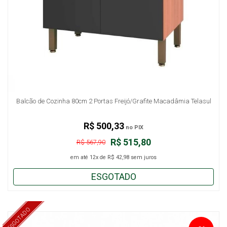
Balcão de Cozinha 80cm 2 Portas Freijó/Grafite Macadâmia Telasul
R$ 500,33
no PIX
R$ 515,80
R$ 567,90
em até
12x
de
R$ 42,98
sem juros
ESGOTADO
ESGOTADO