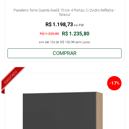
Paneleiro Torre Quente Avelã 70 cm 4 Portas C/2vidro Reflecta -
Telasul
R$ 1.198,73
no PIX
R$ 1.235,80
R$ 1.235,80
em até
12x
de
R$ 102,98
sem juros
COMPRAR
ESGOTADO
-17%