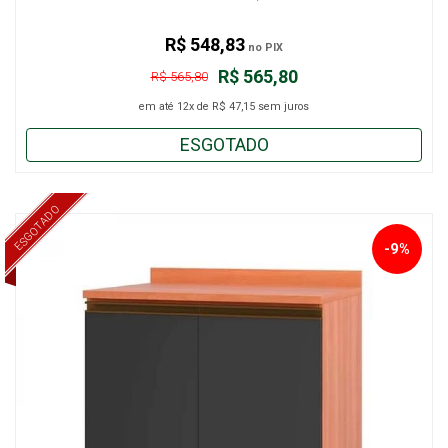
R$ 548,83
no PIX
R$ 565,80
R$ 565,80
em até
12x
de
R$ 47,15
sem juros
ESGOTADO
ESGOTADO
-9%