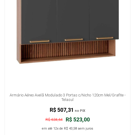
Armário Aéreo Avelã Modulado 3 Portas c/Nicho 120cm Mel/Grafite -
Telasul
R$ 507,31
no PIX
R$ 523,00
R$ 634,64
em até
12x
de
R$ 43,58
sem juros