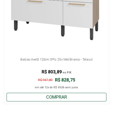
Balcao Avelã 120cm 3Pts 2Gv Mel/Branco - Telasul
R$ 803,89
no PIX
R$ 828,75
R$ 947,80
em até
12x
de
R$ 69,06
sem juros
COMPRAR