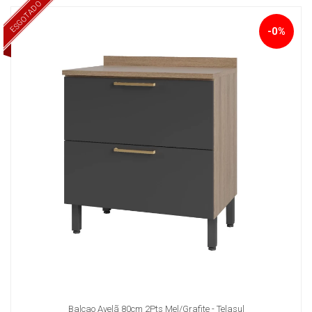
ESGOTADO
-0%
Balcao Avelã 80cm 2Pts Mel/Grafite - Telasul