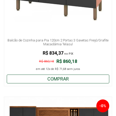
Balcão de Cozinha para Pia 120cm 2 Portas 3 Gavetas Freijó/Grafite
Macadâmia Telasul
R$ 834,37
no PIX
R$ 860,18
R$ 860,18
em até
12x
de
R$ 71,68
sem juros
COMPRAR
-0%