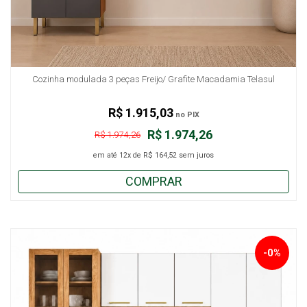
Cozinha modulada 3 peças Freijo/ Grafite Macadamia Telasul
R$ 1.915,03
no PIX
R$ 1.974,26
R$ 1.974,26
em até
12x
de
R$ 164,52
sem juros
COMPRAR
-0%