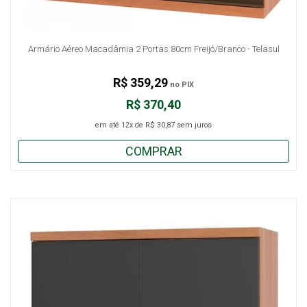
Armário Aéreo Macadâmia 2 Portas 80cm Freijó/Branco - Telasul
R$ 359,29
no PIX
R$ 370,40
em até
12x
de
R$ 30,87
sem juros
COMPRAR