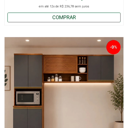
em até
12x
de
R$ 236,78
sem juros
COMPRAR
-0%