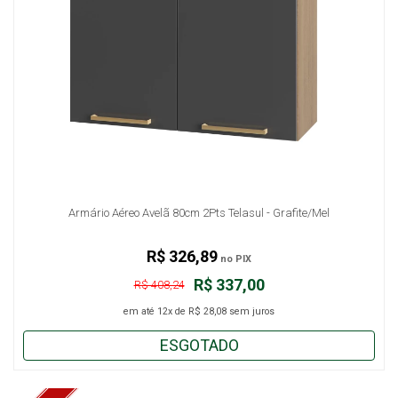
Armário Aéreo Avelã 80cm 2Pts Telasul - Grafite/Mel
R$ 326,89
no PIX
R$ 337,00
R$ 408,24
em até
12x
de
R$ 28,08
sem juros
ESGOTADO