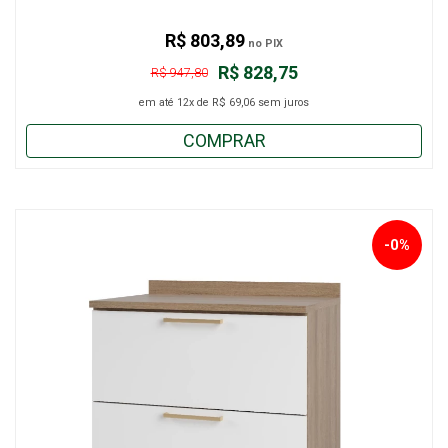
R$ 803,89
no PIX
R$ 828,75
R$ 947,80
em até
12x
de
R$ 69,06
sem juros
COMPRAR
-0%