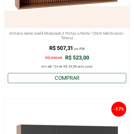
Armário Aéreo Avelã Modulado 3 Portas c/Nicho 120cm Mel/branco -
Telasul
R$ 507,31
no PIX
R$ 523,00
R$ 634,64
em até
12x
de
R$ 43,58
sem juros
COMPRAR
-17%