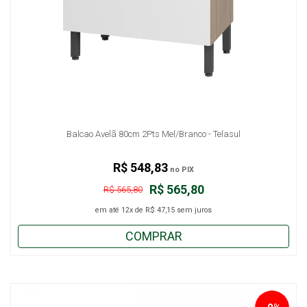
Balcao Avelã 80cm 2Pts Mel/Branco - Telasul
R$ 548,83
no PIX
R$ 565,80
R$ 565,80
em até
12x
de
R$ 47,15
sem juros
COMPRAR