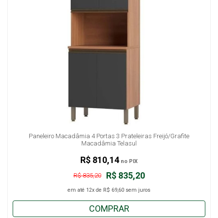
Paneleiro Macadâmia 4 Portas 3 Prateleiras Freijó/Grafite
Macadâmia Telasul
R$ 810,14
no PIX
R$ 835,20
R$ 835,20
em até
12x
de
R$ 69,60
sem juros
COMPRAR