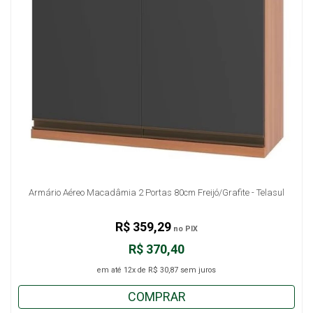
Armário Aéreo Macadâmia 2 Portas 80cm Freijó/Grafite - Telasul
R$ 359,29
no PIX
R$ 370,40
em até
12x
de
R$ 30,87
sem juros
COMPRAR