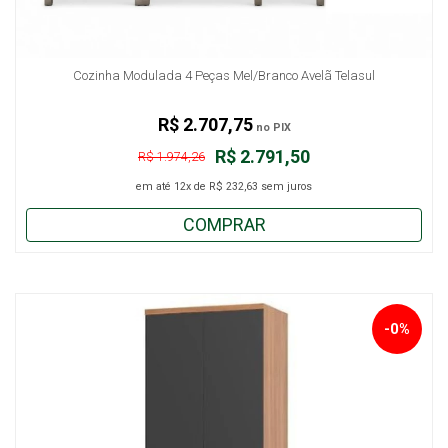
Cozinha Modulada 4 Peças Mel/Branco Avelã Telasul
R$ 2.707,75
no PIX
R$ 2.791,50
R$ 1.974,26
em até
12x
de
R$ 232,63
sem juros
COMPRAR
-0%