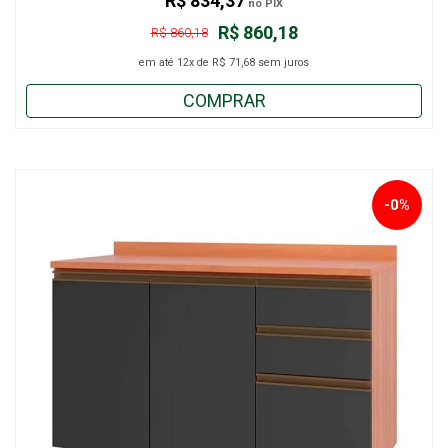
R$ 834,37
no PIX
R$ 860,18
R$ 860,18
em até
12x
de
R$ 71,68
sem juros
COMPRAR
-0%