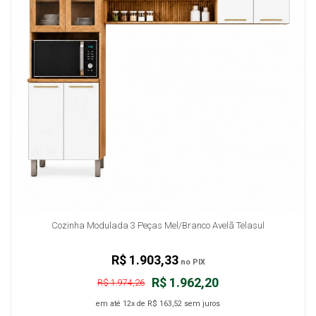
Cozinha Modulada 3 Peças Mel/Branco Avelã Telasul
R$ 1.903,33
no PIX
R$ 1.962,20
R$ 1.974,26
em até
12x
de
R$ 163,52
sem juros