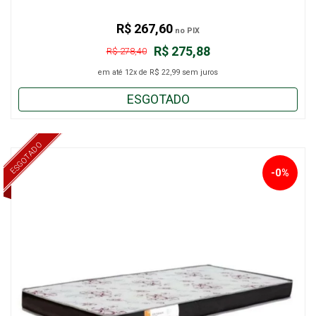
R$ 267,60
no PIX
R$ 275,88
R$ 278,40
em até
12x
de
R$ 22,99
sem juros
ESGOTADO
ESGOTADO
-0%