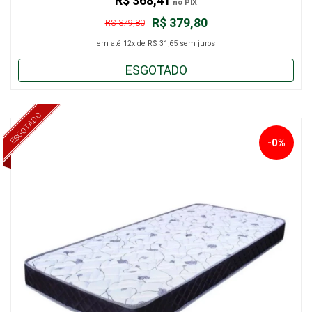
R$ 368,41
no PIX
R$ 379,80
R$ 379,80
em até
12x
de
R$ 31,65
sem juros
ESGOTADO
ESGOTADO
-0%