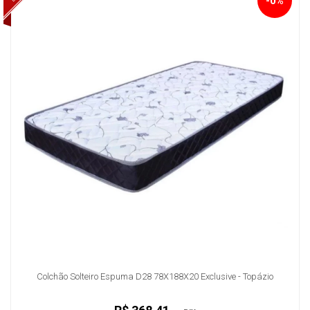
-0%
Colchão Solteiro Espuma D28 78X188X20 Exclusive - Topázio