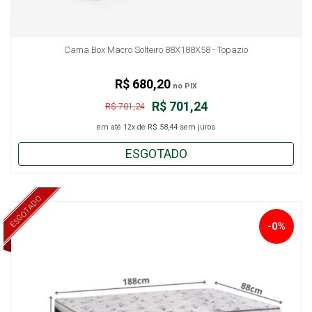
Cama Box Macro Solteiro 88X188X58 - Topazio
R$ 680,20
no PIX
R$ 701,24
R$ 701,24
em até
12x
de
R$ 58,44
sem juros
ESGOTADO
ESGOTADO
-0%