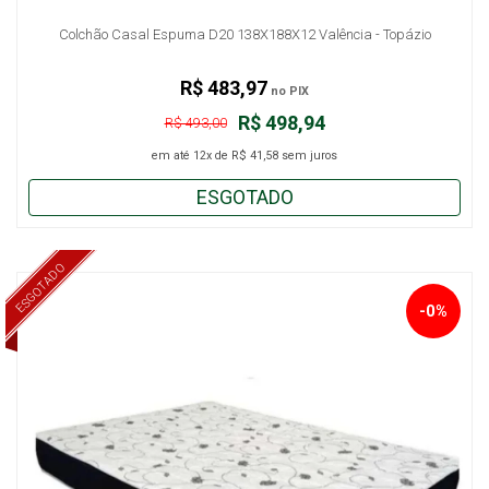
Colchão Casal Espuma D20 138X188X12 Valência - Topázio
R$ 483,97
no PIX
R$ 498,94
R$ 493,00
em até
12x
de
R$ 41,58
sem juros
ESGOTADO
ESGOTADO
-0%