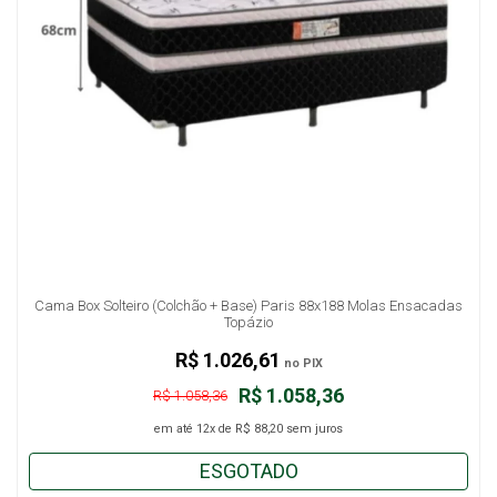
Cama Box Solteiro (Colchão + Base) Paris 88x188 Molas Ensacadas
Topázio
R$ 1.026,61
no PIX
R$ 1.058,36
R$ 1.058,36
em até
12x
de
R$ 88,20
sem juros
ESGOTADO