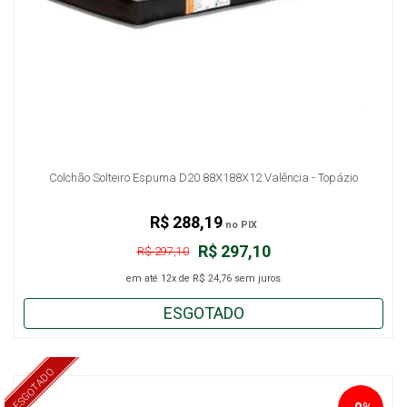
Colchão Solteiro Espuma D20 88X188X12 Valência - Topázio
R$ 288,19
no PIX
R$ 297,10
R$ 297,10
em até
12x
de
R$ 24,76
sem juros
ESGOTADO
ESGOTADO