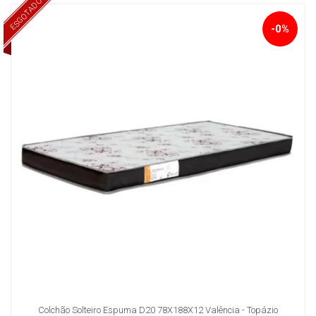
ESGOTADO
-0%
Colchão Solteiro Espuma D20 78X188X12 Valência - Topázio