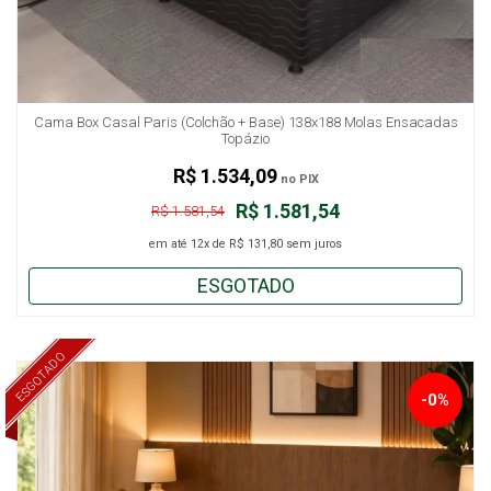
Cama Box Casal Paris (Colchão + Base) 138x188 Molas Ensacadas
Topázio
R$ 1.534,09
no PIX
R$ 1.581,54
R$ 1.581,54
em até
12x
de
R$ 131,80
sem juros
ESGOTADO
ESGOTADO
-0%