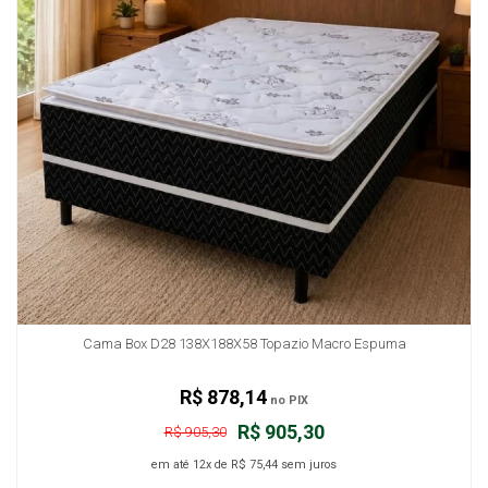
Cama Box D28 138X188X58 Topazio Macro Espuma
R$ 878,14
no PIX
R$ 905,30
R$ 905,30
em até
12x
de
R$ 75,44
sem juros