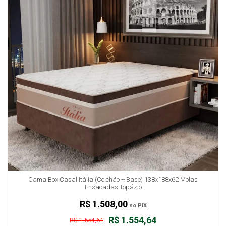
Cama Box Casal Itália (Colchão + Base) 138x188x62 Molas
Ensacadas Topázio
R$ 1.508,00
no PIX
R$ 1.554,64
R$ 1.554,64