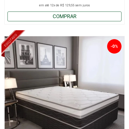
em até
12x
de
R$ 129,55
sem juros
COMPRAR
ESGOTADO
-0%