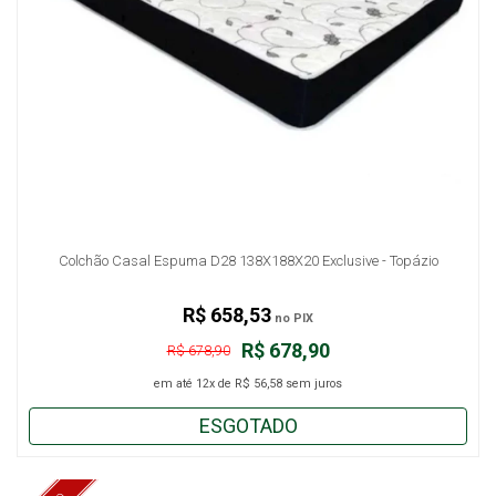
Colchão Casal Espuma D28 138X188X20 Exclusive - Topázio
R$ 658,53
no PIX
R$ 678,90
R$ 678,90
em até
12x
de
R$ 56,58
sem juros
ESGOTADO