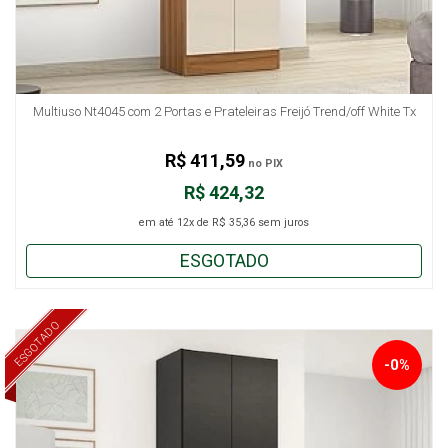
Multiuso Nt4045 com 2 Portas e Prateleiras Freijó Trend/off White Tx
R$ 411,59
no PIX
R$ 424,32
em até
12x
de
R$ 35,36
sem juros
ESGOTADO
ESGOTADO
-0%