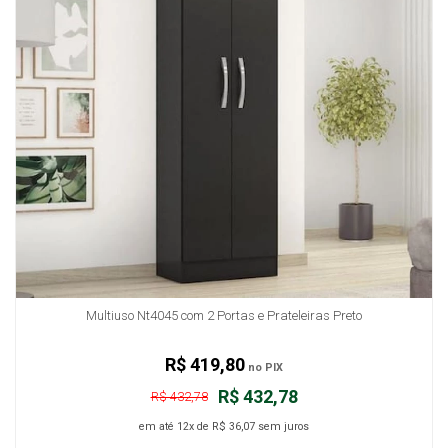
Multiuso Nt4045 com 2 Portas e Prateleiras Preto
R$ 419,80
no PIX
R$ 432,78
R$ 432,78
em até
12x
de
R$ 36,07
sem juros