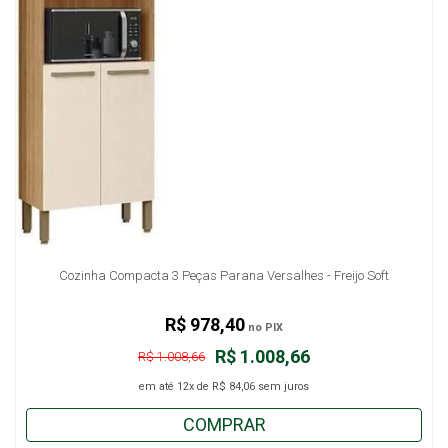
Cozinha Compacta 3 Peças Parana Versalhes - Freijo Soft
R$ 978,40
no PIX
R$ 1.008,66
R$ 1.008,66
em até
12x
de
R$ 84,06
sem juros
COMPRAR