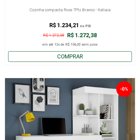
Cozinha compacta Rose 7Pts Branco - Itatiaia
R$ 1.234,21
no PIX
R$ 1.272,38
R$ 1.272,38
em até
12x
de
R$ 106,03
sem juros
COMPRAR
-0%