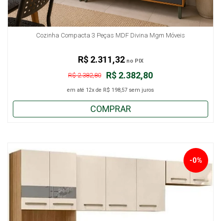
Cozinha Compacta 3 Peças MDF Divina Mgm Móveis
R$ 2.311,32
no PIX
R$ 2.382,80
R$ 2.382,80
em até
12x
de
R$ 198,57
sem juros
COMPRAR
-0%