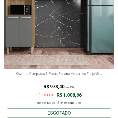
Cozinha Compacta 3 Peças Parana Versalhes Freijo/Gris
R$ 978,40
no PIX
R$ 1.008,66
R$ 1.008,66
em até
12x
de
R$ 84,06
sem juros
ESGOTADO