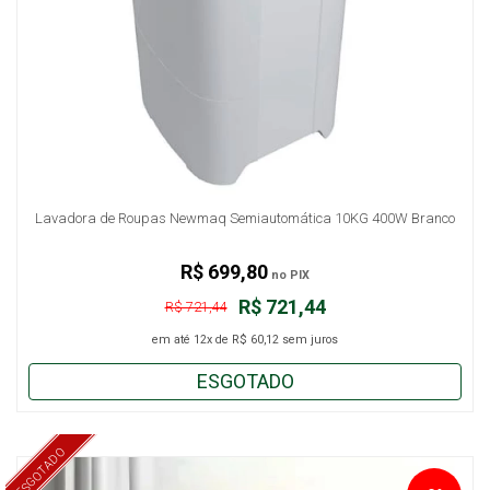
Lavadora de Roupas Newmaq Semiautomática 10KG 400W Branco
R$ 699,80
no PIX
R$ 721,44
R$ 721,44
em até
12x
de
R$ 60,12
sem juros
ESGOTADO
ESGOTADO