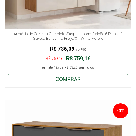
Armário de Cozinha Completa Suspenso com Balcão 6 Portas 1
Gaveta Belíssima Freijó/Off White Fiorello
R$ 736,39
no PIX
R$ 759,16
R$ 759,16
em até
12x
de
R$ 63,26
sem juros
COMPRAR
-0%