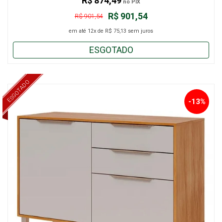
R$ 874,49
no PIX
R$ 901,54
R$ 901,54
em até
12x
de
R$ 75,13
sem juros
ESGOTADO
ESGOTADO
-13%