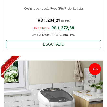
Cozinha compacta Rose 7Pts Preto- Itatiaia
R$ 1.234,21
no PIX
R$ 1.272,38
R$ 1.413,80
em até
12x
de
R$ 106,03
sem juros
ESGOTADO
ESGOTADO
-6%