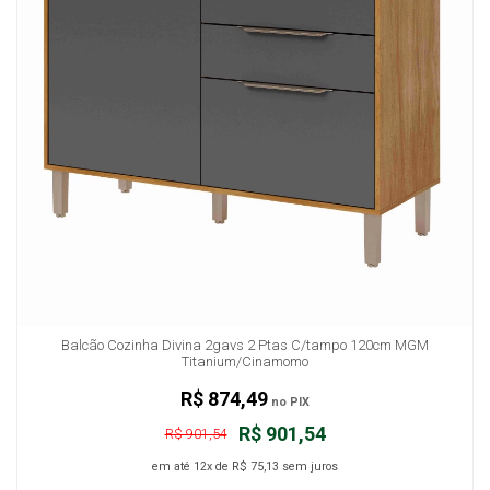
Balcão Cozinha Divina 2gavs 2 Ptas C/tampo 120cm MGM
Titanium/Cinamomo
R$ 874,49
no PIX
R$ 901,54
R$ 901,54
em até
12x
de
R$ 75,13
sem juros