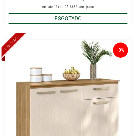
em até
12x
de
R$ 63,32
sem juros
ESGOTADO
ESGOTADO
-0%