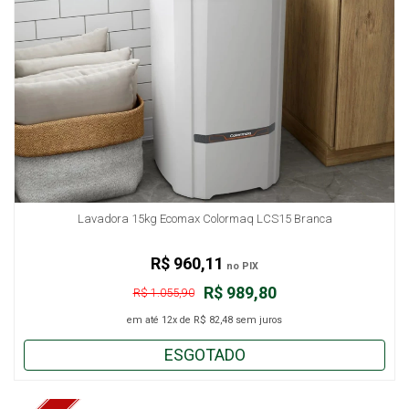
Lavadora 15kg Ecomax Colormaq LCS15 Branca
R$ 960,11
no PIX
R$ 989,80
R$ 1.055,90
em até
12x
de
R$ 82,48
sem juros
ESGOTADO