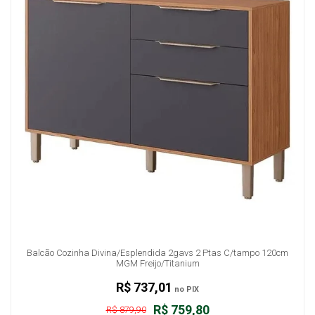
Balcão Cozinha Divina/Esplendida 2gavs 2 Ptas C/tampo 120cm
MGM Freijo/Titanium
R$ 737,01
no PIX
R$ 759,80
R$ 879,90