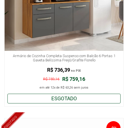
Armário de Cozinha Completa Suspenso com Balcão 6 Portas 1
Gaveta Belíssima Freijó/Grafite Fiorello
R$ 736,39
no PIX
R$ 759,16
R$ 759,16
em até
12x
de
R$ 63,26
sem juros
ESGOTADO
ESGOTADO