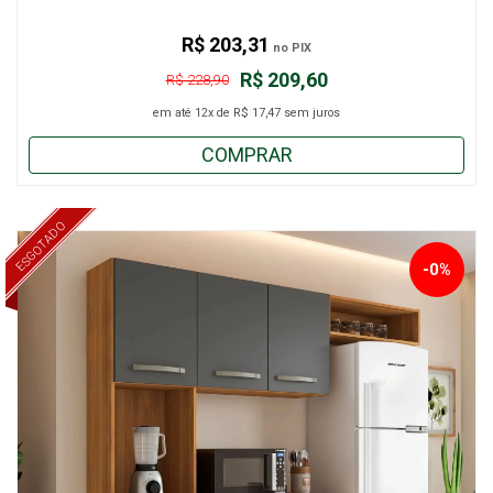
R$ 203,31
no PIX
R$ 209,60
R$ 228,90
em até
12x
de
R$ 17,47
sem juros
COMPRAR
ESGOTADO
-0%