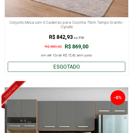
Conjunto Mesa com 4 Cadeiras para Cozinha 70cm Tampo Granito -
Ciplafe
R$ 842,93
no PIX
R$ 869,00
R$ 869,00
em até
12x
de
R$ 72,42
sem juros
ESGOTADO
ESGOTADO
-0%