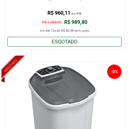
R$ 960,11
no PIX
R$ 989,80
R$ 1.055,90
em até
12x
de
R$ 82,48
sem juros
ESGOTADO
ESGOTADO
-0%