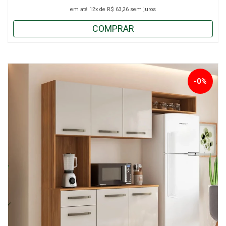
em até
12x
de
R$ 63,26
sem juros
COMPRAR
-0%