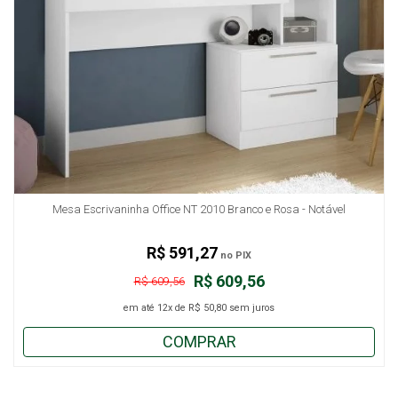
Mesa Escrivaninha Office NT 2010 Branco e Rosa - Notável
R$ 591,27
no PIX
R$ 609,56
R$ 609,56
em até
12x
de
R$ 50,80
sem juros
COMPRAR