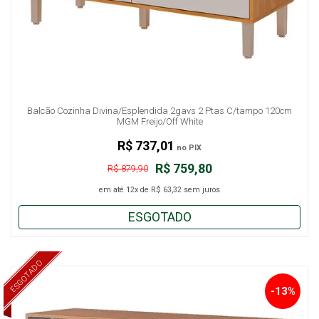
Balcão Cozinha Divina/Esplendida 2gavs 2 Ptas C/tampo 120cm
MGM Freijo/Off White
R$ 737,01
no PIX
R$ 759,80
R$ 879,90
em até
12x
de
R$ 63,32
sem juros
ESGOTADO
ESGOTADO
-13%