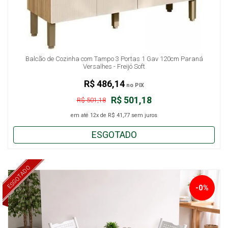
Balcão de Cozinha com Tampo 3 Portas 1 Gav 120cm Paraná
Versalhes - Freijó Soft
R$ 486,14
no PIX
R$ 501,18
R$ 501,18
em até
12x
de
R$ 41,77
sem juros
ESGOTADO
ESGOTADO
-0%