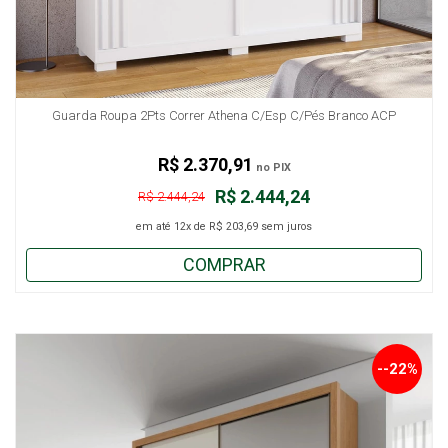
Guarda Roupa 2Pts Correr Athena C/Esp C/Pés Branco ACP
R$ 2.370,91
no PIX
R$ 2.444,24
R$ 2.444,24
em até
12x
de
R$ 203,69
sem juros
COMPRAR
--22%