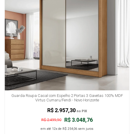
Guarda Roupa Casal com Espelho 2 Portas 3 Gavetas 100% MDF
Virtus Cumaru/Fendi - Novo Horizonte
R$ 2.957,30
no PIX
R$ 3.048,76
R$ 2.499,90
em até
12x
de
R$ 254,06
sem juros