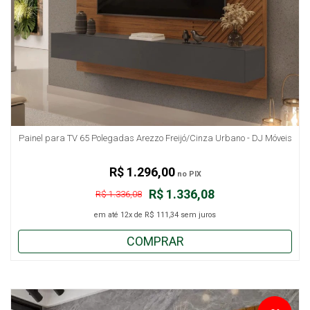
Painel para TV 65 Polegadas Arezzo Freijó/Cinza Urbano - DJ Móveis
R$ 1.296,00
no PIX
R$ 1.336,08
R$ 1.336,08
em até
12x
de
R$ 111,34
sem juros
COMPRAR