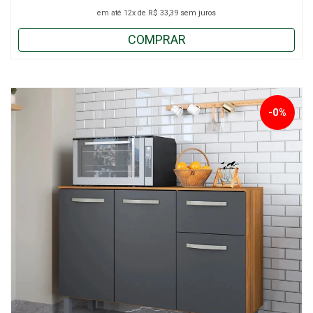
em até
12x
de
R$ 33,39
sem juros
COMPRAR
-0%