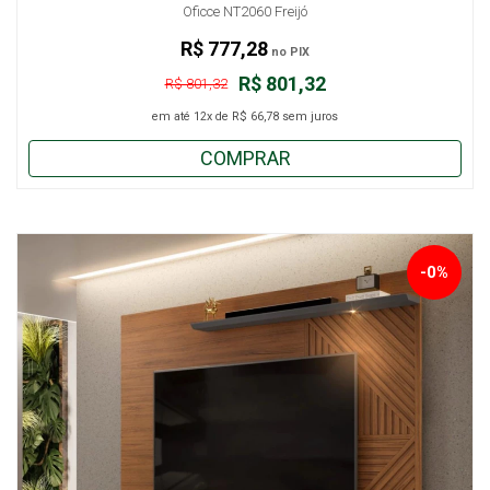
Oficce NT2060 Freijó
R$ 777,28
no PIX
R$ 801,32
R$ 801,32
em até
12x
de
R$ 66,78
sem juros
COMPRAR
-0%