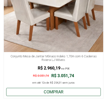
Conjunto Mesa de Jantar Mônaco Indeks 1,70m com 6 Cadeiras
Riviera LJ Móveis.
R$ 2.960,19
no PIX
R$ 3.051,74
R$ 3.051,74
em até
12x
de
R$ 254,31
sem juros
COMPRAR