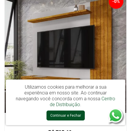
-0%
Utilizamos cookies para melhorar a sua
experiência em nosso site.
Ao continuar
navegando você concorda com a nossa
Centro
de Distribuição
.
Continuar e Fechar
Painel para Tv até 55 Polegadas Paraty Naturalle/off White - Móveis
Bechara