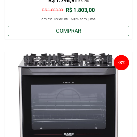
R$ 1.748,91
no PIX
R$ 1.803,00
R$ 1.803,00
em até
12x
de
R$ 150,25
sem juros
COMPRAR
-8%