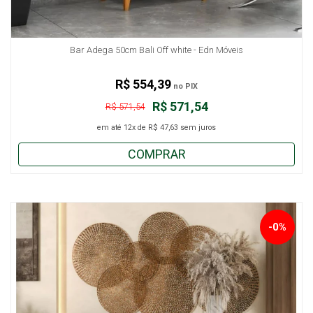
Bar Adega 50cm Bali Off white - Edn Móveis
R$ 554,39
no PIX
R$ 571,54
R$ 571,54
em até
12x
de
R$ 47,63
sem juros
COMPRAR
-0%