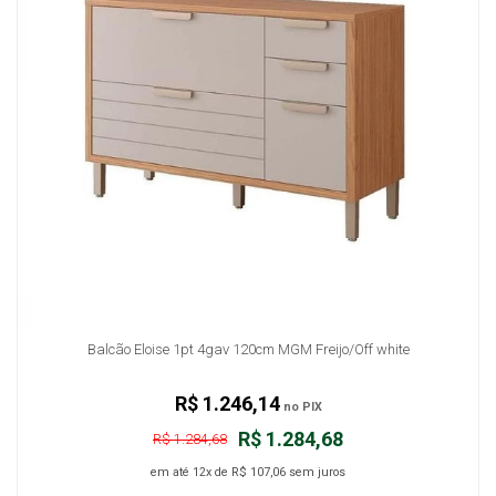
Balcão Eloise 1pt 4gav 120cm MGM Freijo/Off white
R$ 1.246,14
no PIX
R$ 1.284,68
R$ 1.284,68
em até
12x
de
R$ 107,06
sem juros