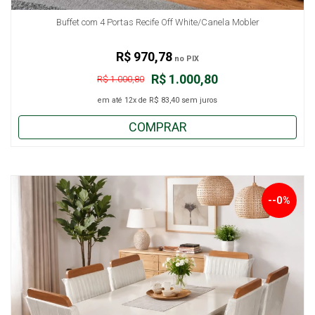
Buffet com 4 Portas Recife Off White/Canela Mobler
R$ 970,78
no PIX
R$ 1.000,80
R$ 1.000,80
em até
12x
de
R$ 83,40
sem juros
COMPRAR
--0%