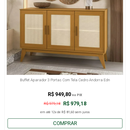
Buffet Aparador 3 Portas Com Tela Cedro Andorra Edn
R$ 949,80
no PIX
R$ 979,18
R$ 979,18
em até
12x
de
R$ 81,60
sem juros
COMPRAR