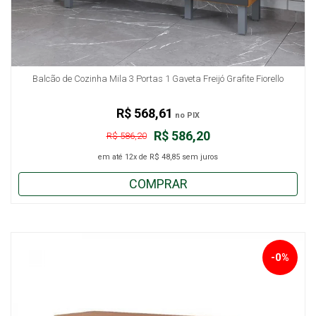
Balcão de Cozinha Mila 3 Portas 1 Gaveta Freijó Grafite Fiorello
R$ 568,61
no PIX
R$ 586,20
R$ 586,20
em até
12x
de
R$ 48,85
sem juros
COMPRAR
-0%