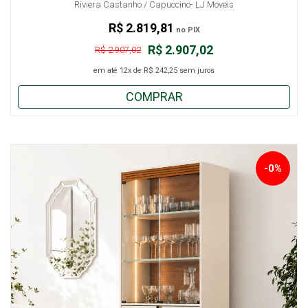
Riviera Castanho / Capuccino- LJ Moveis
R$ 2.819,81
no PIX
R$ 2.907,02
R$ 2.907,02
em até
12x
de
R$ 242,25
sem juros
COMPRAR
-0%