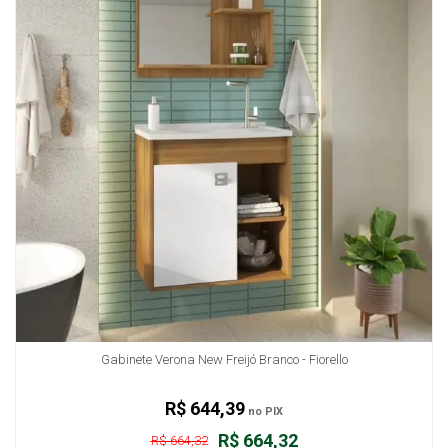
Gabinete Verona New Freijó Branco - Fiorello
R$ 644,39
no PIX
R$ 664,32
R$ 664,32