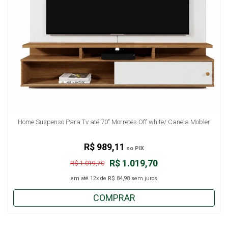
Home Suspenso Para Tv até 70" Morretes Off white/ Canela Mobler
R$ 989,11
no PIX
R$ 1.019,70
R$ 1.019,70
em até
12x
de
R$ 84,98
sem juros
COMPRAR