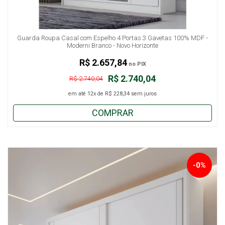
Guarda Roupa Casal com Espelho 4 Portas 3 Gavetas 100% MDF -
Moderni Branco - Novo Horizonte
R$ 2.657,84
no PIX
R$ 2.740,04
R$ 2.740,04
em até
12x
de
R$ 228,34
sem juros
COMPRAR
-0%