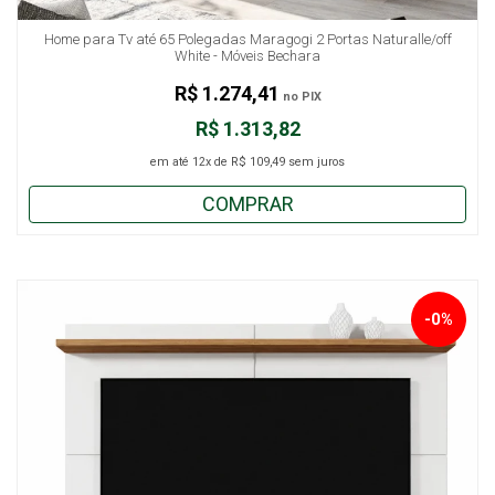
Home para Tv até 65 Polegadas Maragogi 2 Portas Naturalle/off
White - Móveis Bechara
R$ 1.274,41
no PIX
R$ 1.313,82
em até
12x
de
R$ 109,49
sem juros
COMPRAR
-0%