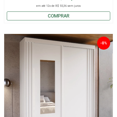
em até
12x
de
R$ 55,36
sem juros
COMPRAR
-0%