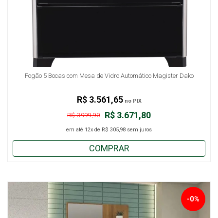
Fogão 5 Bocas com Mesa de Vidro Automático Magister Dako
R$ 3.561,65
no PIX
R$ 3.671,80
R$ 3.999,90
em até
12x
de
R$ 305,98
sem juros
COMPRAR
-0%