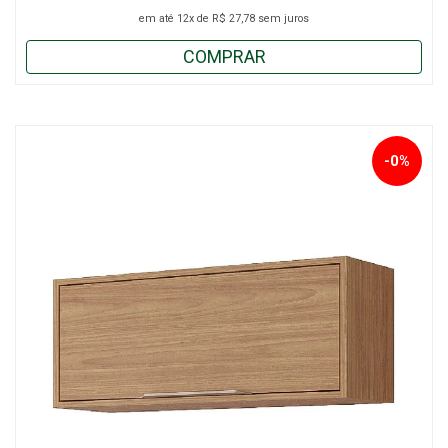
em até
12x
de
R$ 27,78
sem juros
COMPRAR
-0%