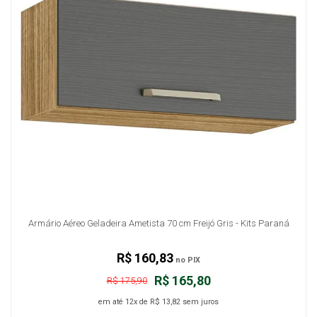
Armário Aéreo Geladeira Ametista 70 cm Freijó Gris - Kits Paraná
R$ 160,83
no PIX
R$ 165,80
R$ 175,90
em até
12x
de
R$ 13,82
sem juros