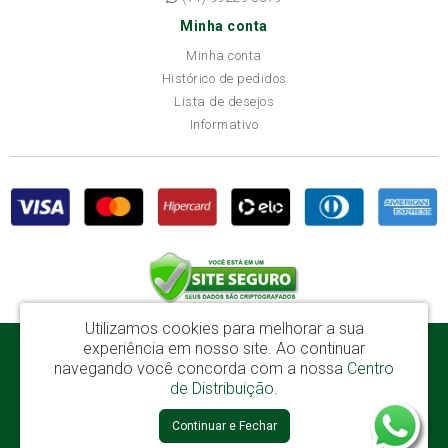
Minha conta
Minha conta
Histórico de pedidos
Lista de desejos
Informativo
Utilizamos cookies para melhorar a sua
experiência em nosso site.
Ao continuar
Disba Móveis Salvador Ltda - CNPJ: 52.081.184/0001-65
navegando você concorda com a nossa
Centro
Av. Cardeal Avelar Brandão Villela, 2696 - Mata Escura - Salvador / BA - CEP:
de Distribuição
.
41219-600
Continuar e Fechar
Disba © 2026