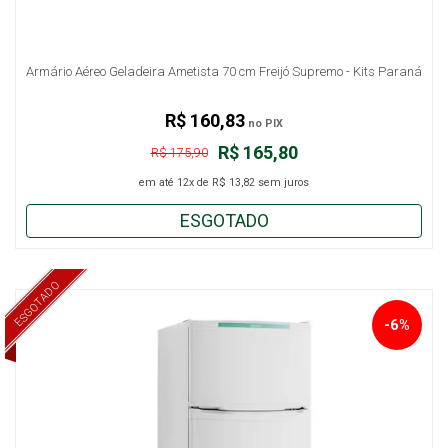
Armário Aéreo Geladeira Ametista 70 cm Freijó Supremo - Kits Paraná
R$ 160,83
no PIX
R$ 165,80
R$ 175,90
em até
12x
de
R$ 13,82
sem juros
ESGOTADO
ESGOTADO
-6%