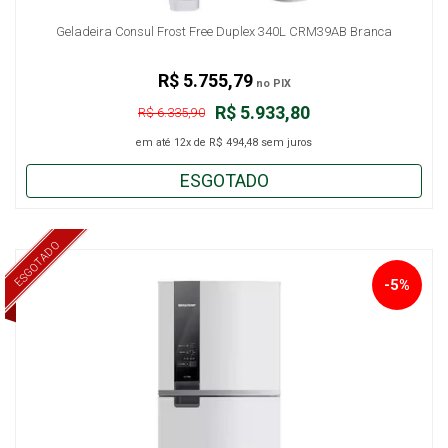
Geladeira Consul Frost Free Duplex 340L CRM39AB Branca
R$ 5.755,79
no PIX
R$ 5.933,80
R$ 6.335,90
em até
12x
de
R$ 494,48
sem juros
ESGOTADO
ESGOTADO
-5%