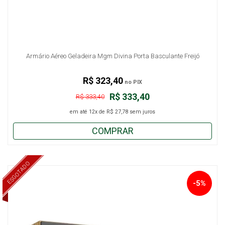
Armário Aéreo Geladeira Mgm Divina Porta Basculante Freijó
R$ 323,40
no PIX
R$ 333,40
R$ 333,40
em até
12x
de
R$ 27,78
sem juros
COMPRAR
ESGOTADO
-5%