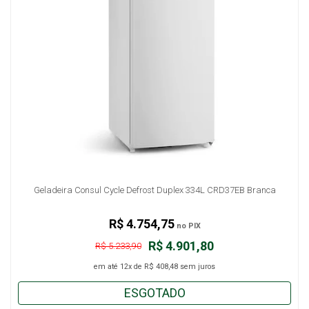
Geladeira Consul Cycle Defrost Duplex 334L CRD37EB Branca
R$ 4.754,75
no PIX
R$ 4.901,80
R$ 5.233,90
em até
12x
de
R$ 408,48
sem juros
ESGOTADO