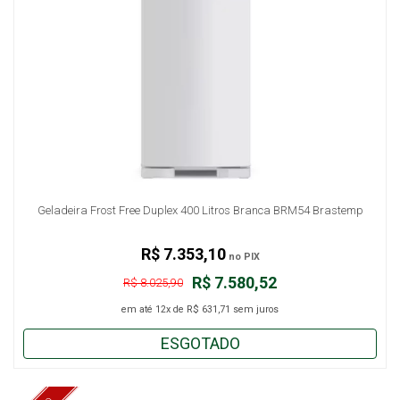
Geladeira Frost Free Duplex 400 Litros Branca BRM54 Brastemp
R$ 7.353,10
no PIX
R$ 7.580,52
R$ 8.025,90
em até
12x
de
R$ 631,71
sem juros
ESGOTADO