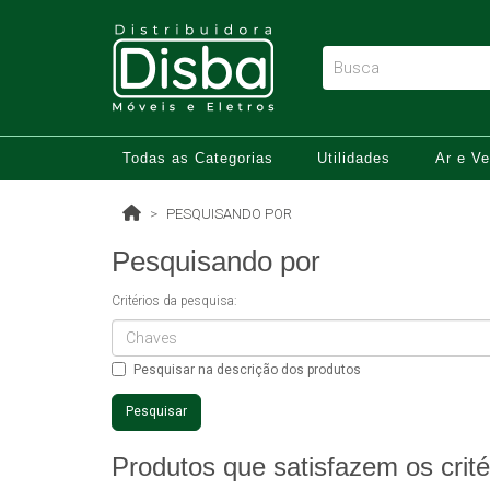
Todas as Categorias
Utilidades
Ar e Ve
PESQUISANDO POR
Pesquisando por
Critérios da pesquisa:
Pesquisar na descrição dos produtos
Produtos que satisfazem os crité