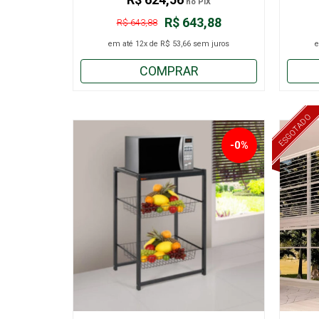
no PIX
R$ 643,88
R$ 643,88
em até
12x
de
R$ 53,66
sem juros
COMPRAR
ESGOTADO
-0%