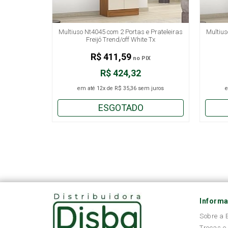
Multiuso Nt4045 com 2 Portas e Prateleiras
Multius
Freijó Trend/off White Tx
R$ 411,59
no PIX
R$ 424,32
em até
12x
de
R$ 35,36
sem juros
ESGOTADO
Inform
Sobre a
Trocas e