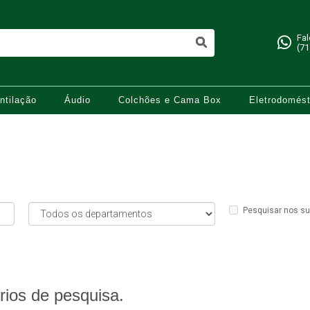
Fa
(71
ntilação
Áudio
Colchões e Cama Box
Eletrodomést
Pesquisar nos s
rios de pesquisa.