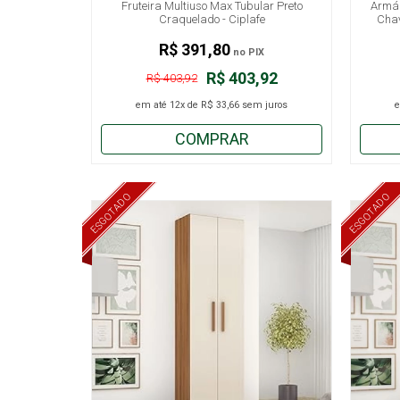
Fruteira Multiuso Max Tubular Preto
Armár
Craquelado - Ciplafe
Chav
R$ 391,80
no PIX
R$ 403,92
R$ 403,92
em até
12x
de
R$ 33,66
sem juros
COMPRAR
ESGOTADO
ESGOTADO