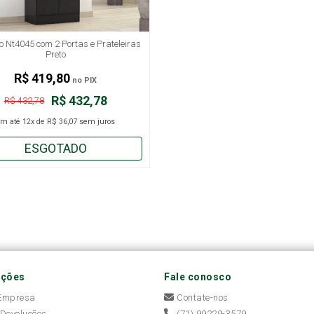
o Nt4045 com 2 Portas e Prateleiras
Preto
R$ 419,80
no PIX
R$ 432,78
R$ 432,78
em até
12x
de
R$ 36,07
sem juros
ESGOTADO
ações
Fale conosco
 Empresa
Contate-nos
 Devoluções
(71) 99229-3579