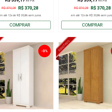
no PIX
no PIX
R$ 370,28
R$ 370,28
R$ 370,28
R$ 370,28
em até
12x
de
R$ 30,86
sem juros
em até
12x
de
R$ 30,86
sem juro
COMPRAR
COMPRAR
ESGOTADO
-0%