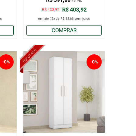
no PIX
R$ 403,92
R$ 403,92
s
em até
12x
de
R$ 33,66
sem juros
COMPRAR
ESGOTADO
-0%
-0%