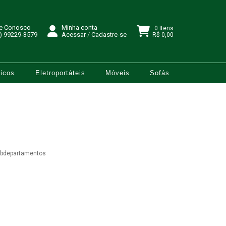
le Conosco
Minha conta
0 Itens
) 99229-3579
Acessar
/
Cadastre-se
R$ 0,00
icos
Eletroportáteis
Móveis
Sofás
ubdepartamentos