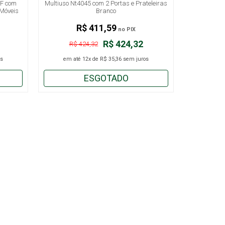
DF com
Multiuso Nt4045 com 2 Portas e Prateleiras
 Móveis
Branco
R$ 411,59
no PIX
R$ 424,32
R$ 424,32
s
em até
12x
de
R$ 35,36
sem juros
ESGOTADO