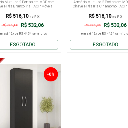
io Multiuso 2 Portas em MDF com
Armário Multiuso 2 Portas em M
e e Pés Branco iris - ACP Móveis
Chave e Pés Iris Cinamomo - ACP
R$ 516,10
R$ 516,10
no PIX
no PIX
R$ 532,06
R$ 532,06
R$ 532,06
R$ 532,06
em até
12x
de
R$ 44,34
sem juros
em até
12x
de
R$ 44,34
sem juro
ESGOTADO
ESGOTADO
-0%