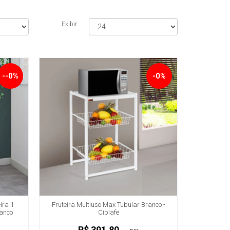
Exibir:
--0%
-0%
ira 1
Fruteira Multiuso Max Tubular Branco -
ranco
Ciplafe
R$ 391,80