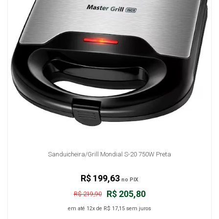
Sanduicheira/Grill Mondial S-20 750W Preta
R$ 199,63
no PIX
R$ 205,80
R$ 219,90
em até
12x
de
R$ 17,15
sem juros