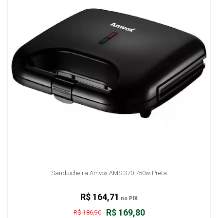
Sanduicheira Amvox AMS 370 750w Preta
R$ 164,71
no PIX
R$ 169,80
R$ 186,90