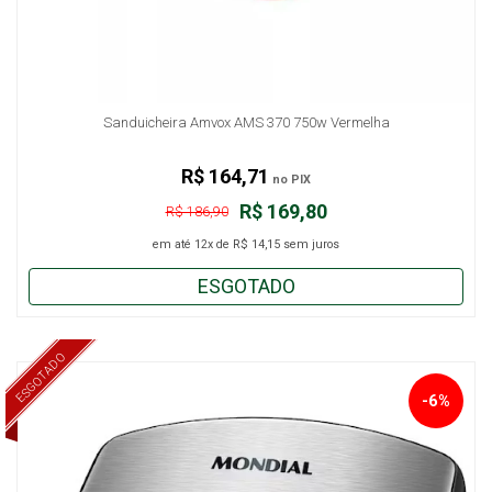
Sanduicheira Amvox AMS 370 750w Vermelha
R$ 164,71
no PIX
R$ 169,80
R$ 186,90
em até
12x
de
R$ 14,15
sem juros
ESGOTADO
ESGOTADO
-6%