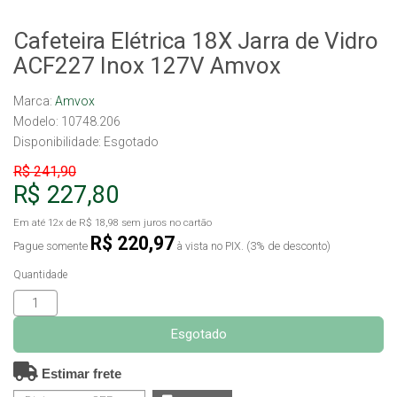
Cafeteira Elétrica 18X Jarra de Vidro
ACF227 Inox 127V Amvox
Marca:
Amvox
Modelo: 10748.206
Disponibilidade:
Esgotado
R$ 241,90
R$ 227,80
Em até
12x
de
R$ 18,98
sem juros no cartão
R$ 220,97
Pague somente
à vista no PIX. (3% de desconto)
Quantidade
Esgotado
Estimar frete