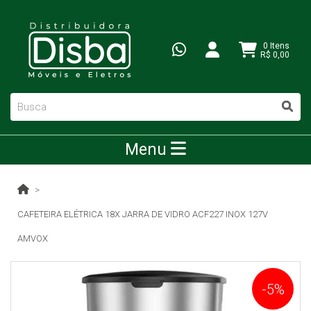
0 Itens
R$ 0,00
Menu
CAFETEIRA ELÉTRICA 18X JARRA DE VIDRO ACF227 INOX 127V
AMVOX
-5%