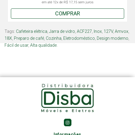
em até
12x
de
R$ 17,15
sem juros
COMPRAR
Tags:
Cafeteira elétrica
,
Jarra de vidro
,
ACF227
,
Inox
,
127V
,
Amvox
,
18X
,
Preparo de café
,
Cozinha
,
Eletrodoméstico
,
Design moderno
,
Fácil de usar
,
Alta qualidade.
Informações