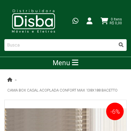
0 Itens
R$ 0,00
Menu
CAMA BOX CASAL ACOPLADA CONFORT MAX 138X188 BACETTO
-6%