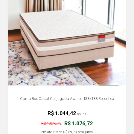
Cama Box Casal Conjugada Avance 138x188 Reconflex
R$ 1.044,42
no PIX
R$ 1.076,72
R$ 1.076,72
em até
12x
de
R$ 89,73
sem juros