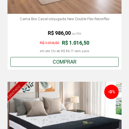
Cama Box Casal conjugada New Double Flex Reconflex
R$ 986,00
no PIX
R$ 1.016,50
R$ 1.016,50
em até
12x
de
R$ 84,71
sem juros
COMPRAR
ESGOTADO
-0%