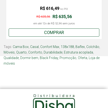
R$ 616,49
no PIX
R$ 635,56
R$ 635,56
em até
12x
de
R$ 52,96
sem juros
COMPRAR
Tags:
Cama Box
,
Casal
,
Confort Max
,
138x188
,
Baflex
,
Colchão
,
Móveis
,
Quarto
,
Conforto
,
Durabilidade
,
Estrutura acoplada
,
Qualidade
,
Dormir bem
,
Black Friday
,
Promoção
,
Oferta
,
Loja de
móveis