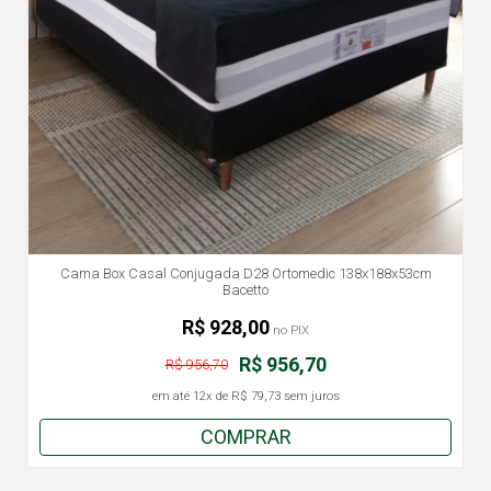
Cama Box Casal Conjugada D28 Ortomedic 138x188x53cm
Bacetto
R$ 928,00
no PIX
R$ 956,70
R$ 956,70
em até
12x
de
R$ 79,73
sem juros
COMPRAR