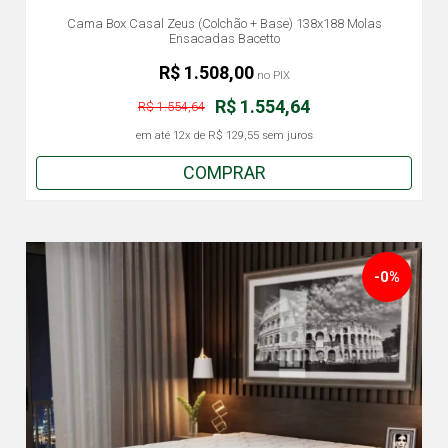
Cama Box Casal Zeus (Colchão + Base) 138x188 Molas
Ensacadas Bacetto
R$ 1.508,00
no PIX
R$ 1.554,64
R$ 1.554,64
em até
12x
de
R$ 129,55
sem juros
COMPRAR
-0%