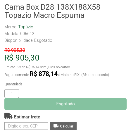
Cama Box D28 138X188X58
Topazio Macro Espuma
Marca:
Topázio
Modelo: 006612
Disponibilidade:
Esgotado
R$ 905,30
R$ 905,30
Em até
12x
de
R$ 75,44
sem juros no cartão
R$ 878,14
Pague somente
à vista no PIX. (3% de desconto)
Quantidade
Esgotado
Estimar frete