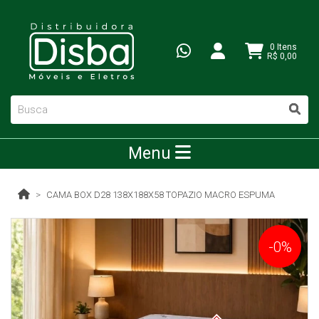
0 Itens
R$ 0,00
Menu
CAMA BOX D28 138X188X58 TOPAZIO MACRO ESPUMA
-0%