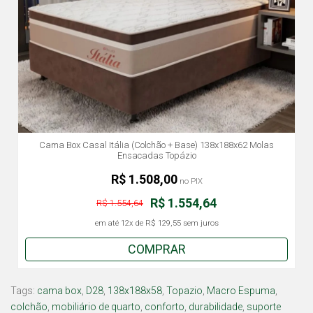
Cama Box Casal Itália (Colchão + Base) 138x188x62 Molas
Ensacadas Topázio
R$ 1.508,00
no PIX
R$ 1.554,64
R$ 1.554,64
em até
12x
de
R$ 129,55
sem juros
COMPRAR
Tags:
cama box
,
D28
,
138x188x58
,
Topazio
,
Macro Espuma
,
colchão
,
mobiliário de quarto
,
conforto
,
durabilidade
,
suporte