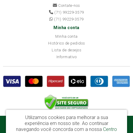
Contate-nos
(71) 99229-3579
(71) 99229-3579
Minha conta
Minha conta
Histórico de pedidos
Lista de desejos
Informativo
Utilizamos cookies para melhorar a sua
experiência em nosso site.
Ao continuar
Disba Móveis Salvador Ltda - CNPJ: 52.081.184/0001-65
navegando você concorda com a nossa
Centro
Av. Cardeal Avelar Brandão Villela, 2696 - Mata Escura - Salvador / BA - CEP: