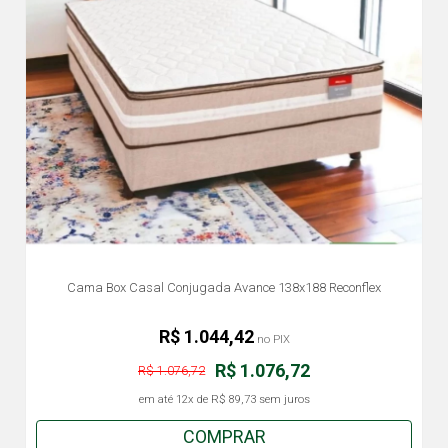
Cama Box Casal Conjugada Avance 138x188 Reconflex
R$ 1.044,42
no PIX
R$ 1.076,72
R$ 1.076,72
em até
12x
de
R$ 89,73
sem juros
COMPRAR