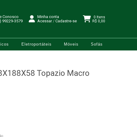
le Conosco
Minha conta
0 Itens
) 99229-3579
Acessar
/
Cadastre-se
R$ 0,00
icos
Eletroportáteis
Móveis
Sofás
8X188X58 Topazio Macro
ão