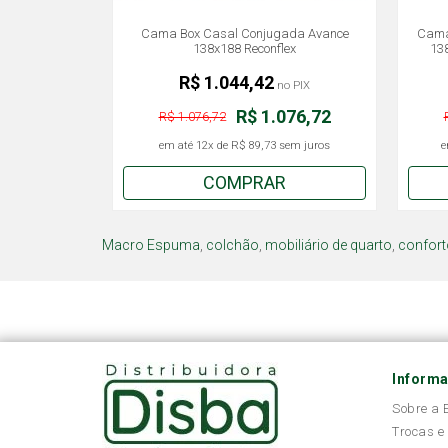
Cama Box Casal Conjugada Avance
Cama 
138x188 Reconflex
13
R$ 1.044,42
no PIX
R$ 1.076,72
R$ 1.076,72
em até
12x
de
R$ 89,73
sem juros
e
COMPRAR
Macro Espuma
,
colchão
,
mobiliário de quarto
,
confort
Inform
Sobre a
Trocas e