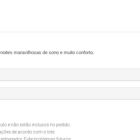
oites maravilhosas de sono e muito conforto.
o e não estão inclusos no pedido.
iações de acordo com o lote.
 entregador. Evite problemas futuros.