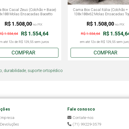
Box Casal Zeus (Colchão + Base)
Cama Box Casal Itália (Colchão +
8x188 Molas Ensacadas Bacetto
138x188x62 Molas Ensacadas To
R$ 1.508,00
R$ 1.508,00
no PIX
no PIX
R$ 1.554,64
R$ 1.554,6
R$ 1.554,64
R$ 1.554,64
m até
12x
de
R$ 129,55
sem juros
em até
12x
de
R$ 129,55
sem jur
COMPRAR
COMPRAR
o
,
durabilidade
,
suporte ortopédico
ações
Fale conosco
 Empresa
Contate-nos
 Devoluções
(71) 99229-3579