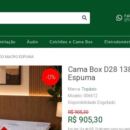
Fa
(71
ntilação
Áudio
Colchões e Cama Box
Eletrodomést
ZIO MACRO ESPUMA
Cama Box D28 13
Espuma
-0%
Marca:
Topázio
Modelo: 006612
Disponibilidade:
Esgotado
R$ 905,30
R$ 905,30
Em até
12x
de
R$ 75,44
sem juros no cart