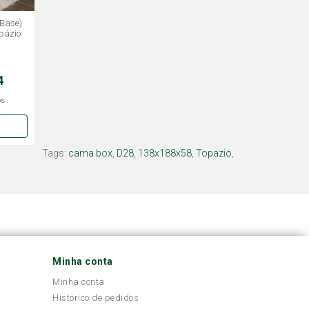
 Base)
pázio
4
os
Tags:
cama box
,
D28
,
138x188x58
,
Topazio
,
Minha conta
Minha conta
Histórico de pedidos