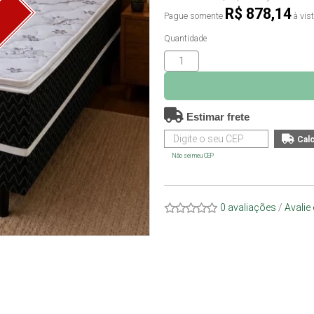
R$ 878,14
Pague somente
à vis
O
Quantidade
Estimar frete
Não sei meu CEP
0 avaliações
/
Avalie