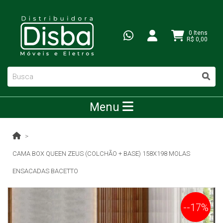
0 Itens
R$ 0,00
Menu
CAMA BOX QUEEN ZEUS (COLCHÃO + BASE) 158X198 MOLAS
ENSACADAS BACETTO
--17%