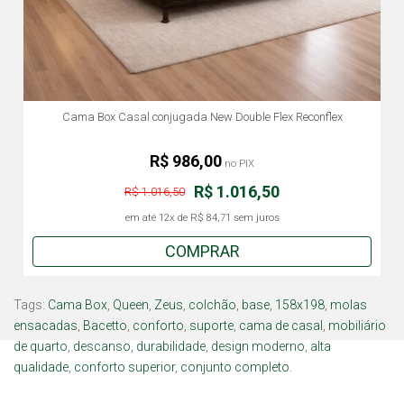
Cama Box Casal conjugada New Double Flex Reconflex
R$ 986,00
no PIX
R$ 1.016,50
R$ 1.016,50
em até
12x
de
R$ 84,71
sem juros
COMPRAR
Tags:
Cama Box
,
Queen
,
Zeus
,
colchão
,
base
,
158x198
,
molas
ensacadas
,
Bacetto
,
conforto
,
suporte
,
cama de casal
,
mobiliário
de quarto
,
descanso
,
durabilidade
,
design moderno
,
alta
qualidade
,
conforto superior
,
conjunto completo.