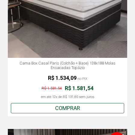
Cama Box Casal Paris (Colchão + Base) 138x188 Molas
Ensacadas Topázio
R$ 1.534,09
no PIX
R$ 1.581,54
R$ 1.581,54
em até
12x
de
R$ 131,80
sem juros
COMPRAR