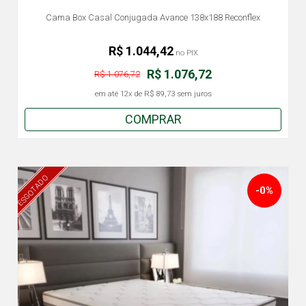
Cama Box Casal Conjugada Avance 138x188 Reconflex
R$ 1.044,42
no PIX
R$ 1.076,72
R$ 1.076,72
em até
12x
de
R$ 89,73
sem juros
COMPRAR
ESGOTADO
-0%