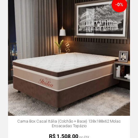
-0%
Cama Box Casal Itália (Colchão + Base) 138x188x62 Molas
Ensacadas Topázio
R$ 1.508,00
no PIX