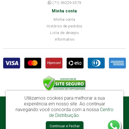
(71) 99229-3579
Minha conta
Minha conta
Histórico de pedidos
Lista de desejos
Informativo
Utilizamos cookies para melhorar a sua
experiência em nosso site.
Ao continuar
Disba Móveis Salvador Ltda - CNPJ: 52.081.184/0001-65
navegando você concorda com a nossa
Centro
Av. Cardeal Avelar Brandão Villela, 2696 - Mata Escura - Salvador / BA - CEP:
de Distribuição
.
41219-600
Continuar e Fechar
Disba © 2026