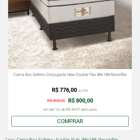
Cama Box Solteiro Conjugada New Double Flex 88x188 Reconflex
R$ 776,00
no PIX
R$ 800,00
R$ 800,00
em até
12x
de
R$ 66,67
sem juros
COMPRAR
Tags:
Cama Box Solteiro
,
Auxiliar
,
Rubi
,
88x188
,
Reconflex
,