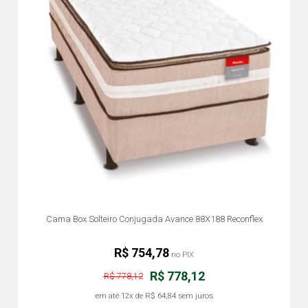
Cama Box Solteiro Conjugada Avance 88X188 Reconflex
R$ 754,78
no PIX
R$ 778,12
R$ 778,12
em até
12x
de
R$ 64,84
sem juros