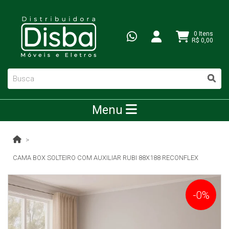
0 Itens
R$ 0,00
Menu
CAMA BOX SOLTEIRO COM AUXILIAR RUBI 88X188 RECONFLEX
-0%