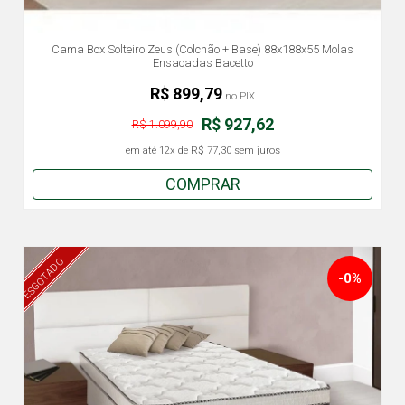
Cama Box Solteiro Zeus (Colchão + Base) 88x188x55 Molas
Ensacadas Bacetto
R$ 899,79
no PIX
R$ 927,62
R$ 1.099,90
em até
12x
de
R$ 77,30
sem juros
COMPRAR
ESGOTADO
-0%