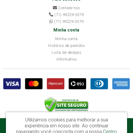
Contate-nos
(71) 99229-3579
(71) 99229-3579
Minha conta
Minha conta
Histórico de pedidos
Lista de desejos
Informativo
Utilizamos cookies para melhorar a sua
experiência em nosso site.
Ao continuar
Disba Móveis Salvador Ltda - CNPJ: 52.081.184/0001-65
navegando você concorda com a nossa
Centro
Av. Cardeal Avelar Brandão Villela, 2696 - Mata Escura - Salvador / BA - CEP: