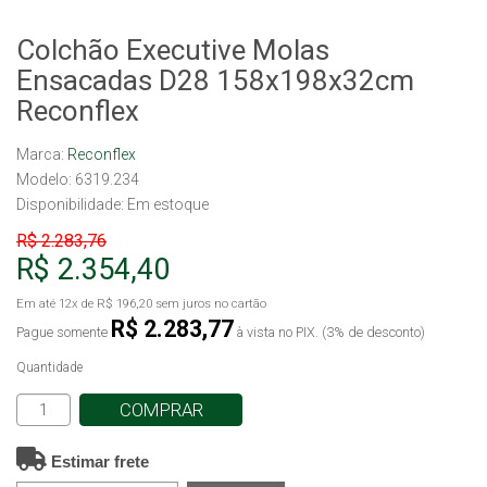
Colchão Executive Molas
Ensacadas D28 158x198x32cm
Reconflex
Marca:
Reconflex
Modelo: 6319.234
Disponibilidade:
Em estoque
R$ 2.283,76
R$ 2.354,40
Em até
12x
de
R$ 196,20
sem juros no cartão
R$ 2.283,77
Pague somente
à vista no PIX. (3% de desconto)
Quantidade
COMPRAR
Estimar frete