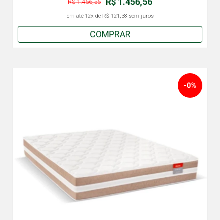
R$ 1.456,56
R$ 1.456,56
em até
12x
de
R$ 121,38
sem juros
COMPRAR
-0%