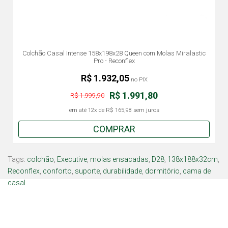
Colchão Casal Intense 158x198x28 Queen com Molas Miralastic
Pro - Reconflex
R$ 1.932,05
no PIX
R$ 1.991,80
R$ 1.999,90
em até
12x
de
R$ 165,98
sem juros
COMPRAR
Tags:
colchão
,
Executive
,
molas ensacadas
,
D28
,
138x188x32cm
,
Reconflex
,
conforto
,
suporte
,
durabilidade
,
dormitório
,
cama de
casal