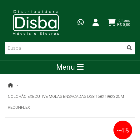
0 Itens
R$ 0,00
Menu
COLCHÃO EXECUTIVE MOLAS ENSACADAS D28 158X198X32CM
RECONFLEX
--4%