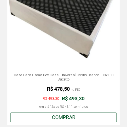
Base Para Cama Box Casal Universal Corino Branco 138x188
Bacetto
R$ 478,50
no PIX
R$ 493,30
R$ 493,30
em até
12x
de
R$ 41,11
sem juros
COMPRAR