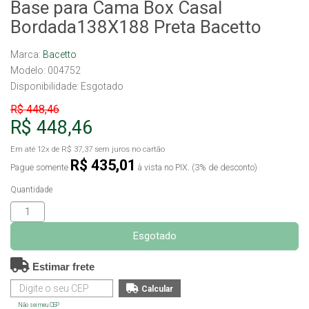
Base para Cama Box Casal
Bordada138X188 Preta Bacetto
Marca:
Bacetto
Modelo: 004752
Disponibilidade:
Esgotado
R$ 448,46
R$ 448,46
Em até
12x
de
R$ 37,37
sem juros no cartão
R$ 435,01
Pague somente
à vista no PIX. (3% de desconto)
Quantidade
Esgotado
Estimar frete
Não sei meu CEP