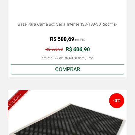
Base Para Cama Box Casal Intense 138x188x30 Reconflex
R$ 588,69
no PIX
R$ 606,90
R$ 606,90
em até
12x
de
R$ 50,58
sem juros
COMPRAR
ESGOTADO
-0%