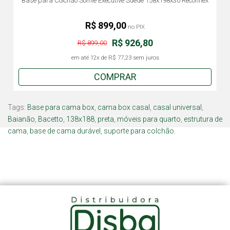
Base para Colchão Somie Executive Suede 158x198x30 Reconflex
R$ 899,00
no PIX
R$ 926,80
R$ 899,00
em até
12x
de
R$ 77,23
sem juros
COMPRAR
Tags:
Base para cama box
,
cama box casal
,
casal universal
,
Baianão
,
Bacetto
,
138x188
,
preta
,
móveis para quarto
,
estrutura de
cama
,
base de cama durável
,
suporte para colchão.