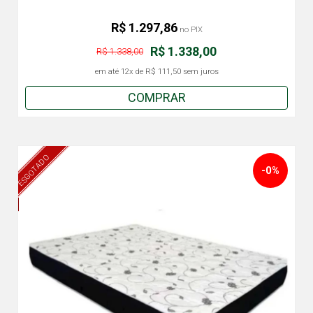
R$ 1.297,86
no PIX
R$ 1.338,00
R$ 1.338,00
em até
12x
de
R$ 111,50
sem juros
COMPRAR
ESGOTADO
-0%