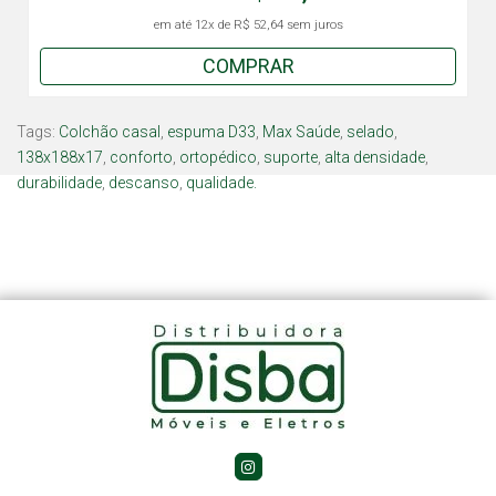
em até
12x
de
R$ 52,64
sem juros
COMPRAR
Tags:
Colchão casal
,
espuma D33
,
Max Saúde
,
selado
,
138x188x17
,
conforto
,
ortopédico
,
suporte
,
alta densidade
,
durabilidade
,
descanso
,
qualidade.