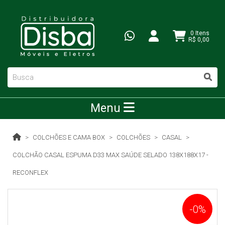
0 Itens
R$ 0,00
Menu
COLCHÕES E CAMA BOX
COLCHÕES
CASAL
COLCHÃO CASAL ESPUMA D33 MAX SAÚDE SELADO 138X188X17 -
RECONFLEX
-0%