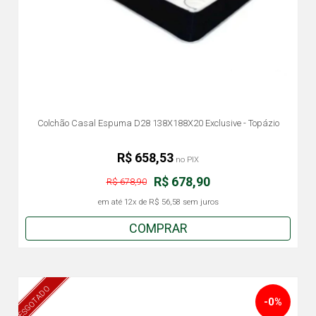
Colchão Casal Espuma D28 138X188X20 Exclusive - Topázio
R$ 658,53
no PIX
R$ 678,90
R$ 678,90
em até
12x
de
R$ 56,58
sem juros
COMPRAR
ESGOTADO
-0%